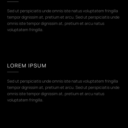
Sed ut perspiciatis unde omnis iste natus voluptatem fringilla
tempor dignissim at, pretium et arcu. Sed ut perspiciatis unde
omnis iste tempor dignissim at, pretium et arcu natus
voluptatem fringilla.
LOREM IPSUM
Sed ut perspiciatis unde omnis iste natus voluptatem fringilla
tempor dignissim at, pretium et arcu. Sed ut perspiciatis unde
omnis iste tempor dignissim at, pretium et arcu natus
voluptatem fringilla.