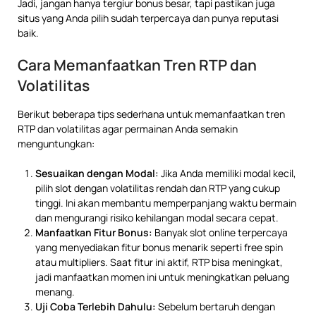
Jadi, jangan hanya tergiur bonus besar, tapi pastikan juga
situs yang Anda pilih sudah terpercaya dan punya reputasi
baik.
Cara Memanfaatkan Tren RTP dan
Volatilitas
Berikut beberapa tips sederhana untuk memanfaatkan tren
RTP dan volatilitas agar permainan Anda semakin
menguntungkan:
Sesuaikan dengan Modal:
Jika Anda memiliki modal kecil,
pilih slot dengan volatilitas rendah dan RTP yang cukup
tinggi. Ini akan membantu memperpanjang waktu bermain
dan mengurangi risiko kehilangan modal secara cepat.
Manfaatkan Fitur Bonus:
Banyak slot online terpercaya
yang menyediakan fitur bonus menarik seperti free spin
atau multipliers. Saat fitur ini aktif, RTP bisa meningkat,
jadi manfaatkan momen ini untuk meningkatkan peluang
menang.
Uji Coba Terlebih Dahulu:
Sebelum bertaruh dengan