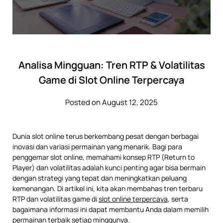
Analisa Mingguan: Tren RTP & Volatilitas
Game di Slot Online Terpercaya
Posted on August 12, 2025
Dunia slot online terus berkembang pesat dengan berbagai
inovasi dan variasi permainan yang menarik. Bagi para
penggemar slot online, memahami konsep RTP (Return to
Player) dan volatilitas adalah kunci penting agar bisa bermain
dengan strategi yang tepat dan meningkatkan peluang
kemenangan. Di artikel ini, kita akan membahas tren terbaru
RTP dan volatilitas game di
slot online terpercaya
, serta
bagaimana informasi ini dapat membantu Anda dalam memilih
permainan terbaik setiap minggunya.