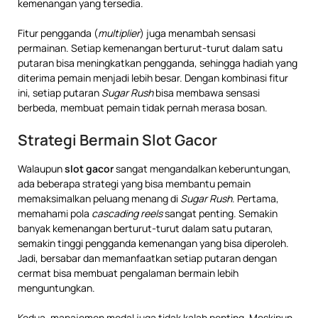
kemenangan yang tersedia.
Fitur pengganda (
multiplier
) juga menambah sensasi
permainan. Setiap kemenangan berturut-turut dalam satu
putaran bisa meningkatkan pengganda, sehingga hadiah yang
diterima pemain menjadi lebih besar. Dengan kombinasi fitur
ini, setiap putaran
Sugar Rush
bisa membawa sensasi
berbeda, membuat pemain tidak pernah merasa bosan.
Strategi Bermain Slot Gacor
Walaupun
slot gacor
sangat mengandalkan keberuntungan,
ada beberapa strategi yang bisa membantu pemain
memaksimalkan peluang menang di
Sugar Rush
. Pertama,
memahami pola
cascading reels
sangat penting. Semakin
banyak kemenangan berturut-turut dalam satu putaran,
semakin tinggi pengganda kemenangan yang bisa diperoleh.
Jadi, bersabar dan memanfaatkan setiap putaran dengan
cermat bisa membuat pengalaman bermain lebih
menguntungkan.
Kedua, manajemen modal juga tidak kalah penting. Meskipun