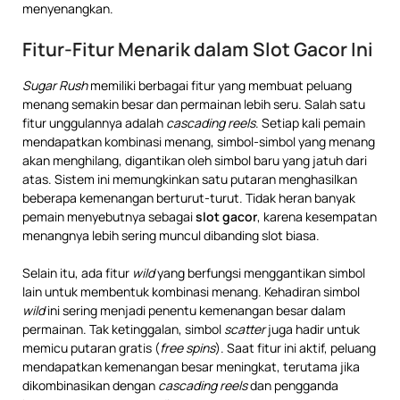
menyenangkan.
Fitur-Fitur Menarik dalam Slot Gacor Ini
Sugar Rush
memiliki berbagai fitur yang membuat peluang
menang semakin besar dan permainan lebih seru. Salah satu
fitur unggulannya adalah
cascading reels
. Setiap kali pemain
mendapatkan kombinasi menang, simbol-simbol yang menang
akan menghilang, digantikan oleh simbol baru yang jatuh dari
atas. Sistem ini memungkinkan satu putaran menghasilkan
beberapa kemenangan berturut-turut. Tidak heran banyak
pemain menyebutnya sebagai
slot gacor
, karena kesempatan
menangnya lebih sering muncul dibanding slot biasa.
Selain itu, ada fitur
wild
yang berfungsi menggantikan simbol
lain untuk membentuk kombinasi menang. Kehadiran simbol
wild
ini sering menjadi penentu kemenangan besar dalam
permainan. Tak ketinggalan, simbol
scatter
juga hadir untuk
memicu putaran gratis (
free spins
). Saat fitur ini aktif, peluang
mendapatkan kemenangan besar meningkat, terutama jika
dikombinasikan dengan
cascading reels
dan pengganda