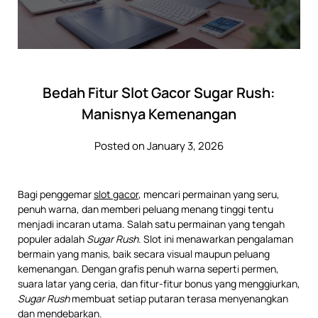
Bedah Fitur Slot Gacor Sugar Rush:
Manisnya Kemenangan
Posted on January 3, 2026
Bagi penggemar
slot gacor
, mencari permainan yang seru,
penuh warna, dan memberi peluang menang tinggi tentu
menjadi incaran utama. Salah satu permainan yang tengah
populer adalah
Sugar Rush
. Slot ini menawarkan pengalaman
bermain yang manis, baik secara visual maupun peluang
kemenangan. Dengan grafis penuh warna seperti permen,
suara latar yang ceria, dan fitur-fitur bonus yang menggiurkan,
Sugar Rush
membuat setiap putaran terasa menyenangkan
dan mendebarkan.