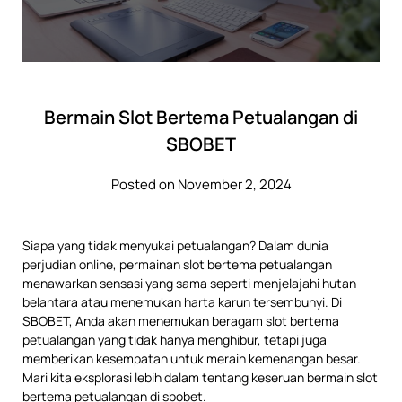
Bermain Slot Bertema Petualangan di
SBOBET
Posted on November 2, 2024
Siapa yang tidak menyukai petualangan? Dalam dunia
perjudian online, permainan slot bertema petualangan
menawarkan sensasi yang sama seperti menjelajahi hutan
belantara atau menemukan harta karun tersembunyi. Di
SBOBET, Anda akan menemukan beragam slot bertema
petualangan yang tidak hanya menghibur, tetapi juga
memberikan kesempatan untuk meraih kemenangan besar.
Mari kita eksplorasi lebih dalam tentang keseruan bermain slot
bertema petualangan di
sbobet
.