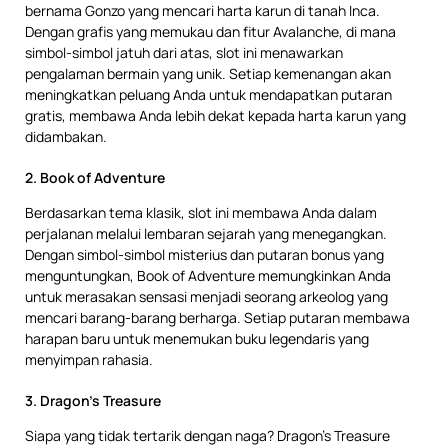
bernama Gonzo yang mencari harta karun di tanah Inca.
Dengan grafis yang memukau dan fitur Avalanche, di mana
simbol-simbol jatuh dari atas, slot ini menawarkan
pengalaman bermain yang unik. Setiap kemenangan akan
meningkatkan peluang Anda untuk mendapatkan putaran
gratis, membawa Anda lebih dekat kepada harta karun yang
didambakan.
2.
Book of Adventure
Berdasarkan tema klasik, slot ini membawa Anda dalam
perjalanan melalui lembaran sejarah yang menegangkan.
Dengan simbol-simbol misterius dan putaran bonus yang
menguntungkan, Book of Adventure memungkinkan Anda
untuk merasakan sensasi menjadi seorang arkeolog yang
mencari barang-barang berharga. Setiap putaran membawa
harapan baru untuk menemukan buku legendaris yang
menyimpan rahasia.
3.
Dragon’s Treasure
Siapa yang tidak tertarik dengan naga? Dragon’s Treasure