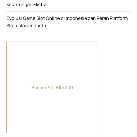
Keuntungan Ekstra
Evolusi Game Slot Online di Indonesia dan Peran Platform
Slot dalam Industri