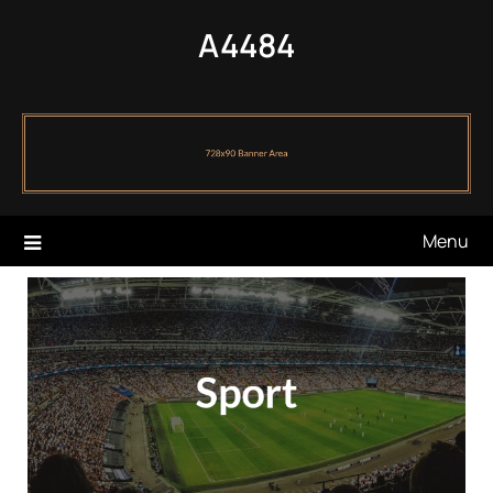
Skip
A4484
to
content
Menu