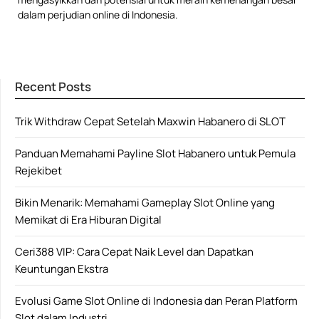
dalam perjudian online di Indonesia.
Recent Posts
Trik Withdraw Cepat Setelah Maxwin Habanero di SLOT
Panduan Memahami Payline Slot Habanero untuk Pemula
Rejekibet
Bikin Menarik: Memahami Gameplay Slot Online yang
Memikat di Era Hiburan Digital
Ceri388 VIP: Cara Cepat Naik Level dan Dapatkan
Keuntungan Ekstra
Evolusi Game Slot Online di Indonesia dan Peran Platform
Slot dalam Industri