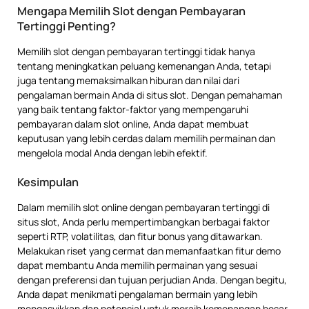
Mengapa Memilih Slot dengan Pembayaran
Tertinggi Penting?
Memilih slot dengan pembayaran tertinggi tidak hanya
tentang meningkatkan peluang kemenangan Anda, tetapi
juga tentang memaksimalkan hiburan dan nilai dari
pengalaman bermain Anda di situs slot. Dengan pemahaman
yang baik tentang faktor-faktor yang mempengaruhi
pembayaran dalam slot online, Anda dapat membuat
keputusan yang lebih cerdas dalam memilih permainan dan
mengelola modal Anda dengan lebih efektif.
Kesimpulan
Dalam memilih slot online dengan pembayaran tertinggi di
situs slot, Anda perlu mempertimbangkan berbagai faktor
seperti RTP, volatilitas, dan fitur bonus yang ditawarkan.
Melakukan riset yang cermat dan memanfaatkan fitur demo
dapat membantu Anda memilih permainan yang sesuai
dengan preferensi dan tujuan perjudian Anda. Dengan begitu,
Anda dapat menikmati pengalaman bermain yang lebih
mengasyikkan dan potensial untuk meraih kemenangan besar