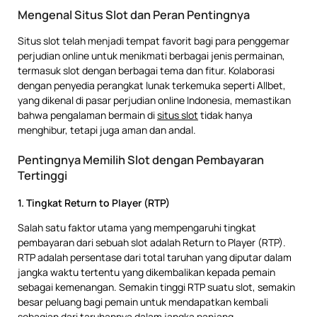
Mengenal Situs Slot dan Peran Pentingnya
Situs slot telah menjadi tempat favorit bagi para penggemar
perjudian online untuk menikmati berbagai jenis permainan,
termasuk slot dengan berbagai tema dan fitur. Kolaborasi
dengan penyedia perangkat lunak terkemuka seperti Allbet,
yang dikenal di pasar perjudian online Indonesia, memastikan
bahwa pengalaman bermain di
situs slot
tidak hanya
menghibur, tetapi juga aman dan andal.
Pentingnya Memilih Slot dengan Pembayaran
Tertinggi
1. Tingkat Return to Player (RTP)
Salah satu faktor utama yang mempengaruhi tingkat
pembayaran dari sebuah slot adalah Return to Player (RTP).
RTP adalah persentase dari total taruhan yang diputar dalam
jangka waktu tertentu yang dikembalikan kepada pemain
sebagai kemenangan. Semakin tinggi RTP suatu slot, semakin
besar peluang bagi pemain untuk mendapatkan kembali
sebagian dari taruhannya dalam jangka panjang.