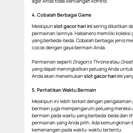
agar Anda tidak kehilangan kontrol.
4.
Cobalah Berbagai Game
Meskipun
slot gacor hari ini
sering dikaitkan 
permainan lainnya. Habanero memiliki koleksi
yang berbeda-beda. Cobalah berbagai jenis m
cocok dengan gaya bermain Anda.
Permainan seperti
Dragon’s Throne
atau
Great
yang dapat meningkatkan peluang Anda untu
Anda akan menemukan
slot gacor hari ini
yang
5.
Perhatikan Waktu Bermain
Meskipun ini lebih terkait dengan pengalaman
bermain juga mempengaruhi peluang mereka
bermain pada waktu yang berbeda-beda dan lih
permainan yang Anda pilih. Ada kemungkinan 
kemenangan pada waktu-waktu tertentu.