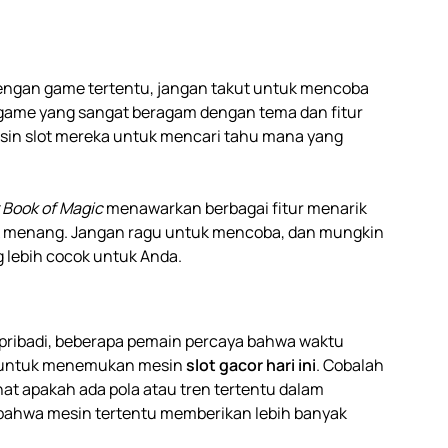
dengan game tertentu, jangan takut untuk mencoba
 game yang sangat beragam dengan tema dan fitur
esin slot mereka untuk mencari tahu mana yang
 Book of Magic
menawarkan berbagai fitur menarik
k menang. Jangan ragu untuk mencoba, dan mungkin
 lebih cocok untuk Anda.
 pribadi, beberapa pemain percaya bahwa waktu
 untuk menemukan mesin
slot gacor hari ini
. Cobalah
at apakah ada pola atau tren tertentu dalam
bahwa mesin tertentu memberikan lebih banyak