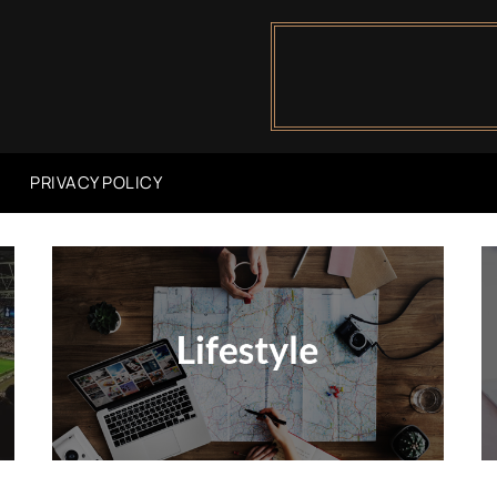
PRIVACY POLICY