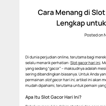
Cara Menang di Slot
Lengkap untuk
Posted on 
Di dunia perjudian online, terutama bagi mer
selalu menarik perhatian:
Slot gacor hari ini
. M
yang sedang “gacor” – maksudnya adalah mes
sering dibandingkan biasanya. Untuk Anda y
permainan
slot gacor hari ini
, artikel ini aka
mudah dipahami, terutama untuk pemain yang
Apa Itu Slot Gacor Hari Ini?