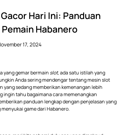
 Gacor Hari Ini: Panduan
 Pemain Habanero
November 17, 2024
eka yang gemar bermain
slot
, ada satu istilah yang
ungkin Anda sering mendengar tentang mesin slot
in yang sedang memberikan kemenangan lebih
ang ingin tahu bagaimana cara memenangkan
n memberikan panduan lengkap dengan penjelasan yang
 menyukai game dari Habanero.