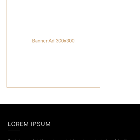
LOREM IPSUM