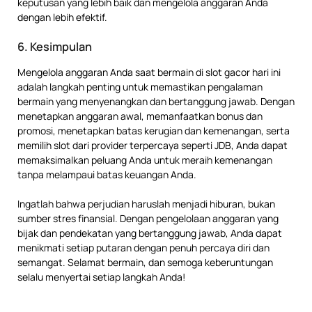
keputusan yang lebih baik dan mengelola anggaran Anda
dengan lebih efektif.
6. Kesimpulan
Mengelola anggaran Anda saat bermain di slot gacor hari ini
adalah langkah penting untuk memastikan pengalaman
bermain yang menyenangkan dan bertanggung jawab. Dengan
menetapkan anggaran awal, memanfaatkan bonus dan
promosi, menetapkan batas kerugian dan kemenangan, serta
memilih slot dari provider terpercaya seperti JDB, Anda dapat
memaksimalkan peluang Anda untuk meraih kemenangan
tanpa melampaui batas keuangan Anda.
Ingatlah bahwa perjudian haruslah menjadi hiburan, bukan
sumber stres finansial. Dengan pengelolaan anggaran yang
bijak dan pendekatan yang bertanggung jawab, Anda dapat
menikmati setiap putaran dengan penuh percaya diri dan
semangat. Selamat bermain, dan semoga keberuntungan
selalu menyertai setiap langkah Anda!