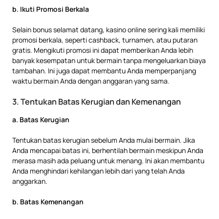
b. Ikuti Promosi Berkala
Selain bonus selamat datang, kasino online sering kali memiliki
promosi berkala, seperti cashback, turnamen, atau putaran
gratis. Mengikuti promosi ini dapat memberikan Anda lebih
banyak kesempatan untuk bermain tanpa mengeluarkan biaya
tambahan. Ini juga dapat membantu Anda memperpanjang
waktu bermain Anda dengan anggaran yang sama.
3. Tentukan Batas Kerugian dan Kemenangan
a. Batas Kerugian
Tentukan batas kerugian sebelum Anda mulai bermain. Jika
Anda mencapai batas ini, berhentilah bermain meskipun Anda
merasa masih ada peluang untuk menang. Ini akan membantu
Anda menghindari kehilangan lebih dari yang telah Anda
anggarkan.
b. Batas Kemenangan