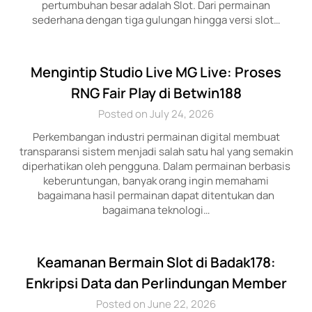
pertumbuhan besar adalah Slot. Dari permainan
sederhana dengan tiga gulungan hingga versi slot…
Mengintip Studio Live MG Live: Proses
RNG Fair Play di Betwin188
Posted on July 24, 2026
Perkembangan industri permainan digital membuat
transparansi sistem menjadi salah satu hal yang semakin
diperhatikan oleh pengguna. Dalam permainan berbasis
keberuntungan, banyak orang ingin memahami
bagaimana hasil permainan dapat ditentukan dan
bagaimana teknologi…
Keamanan Bermain Slot di Badak178:
Enkripsi Data dan Perlindungan Member
Posted on June 22, 2026