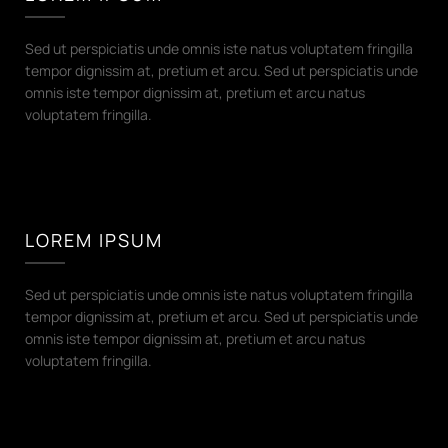
Sed ut perspiciatis unde omnis iste natus voluptatem fringilla
tempor dignissim at, pretium et arcu. Sed ut perspiciatis unde
omnis iste tempor dignissim at, pretium et arcu natus
voluptatem fringilla.
LOREM IPSUM
Sed ut perspiciatis unde omnis iste natus voluptatem fringilla
tempor dignissim at, pretium et arcu. Sed ut perspiciatis unde
omnis iste tempor dignissim at, pretium et arcu natus
voluptatem fringilla.