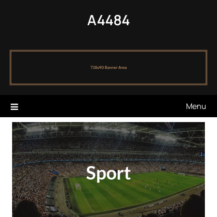
Skip
A4484
to
content
Menu