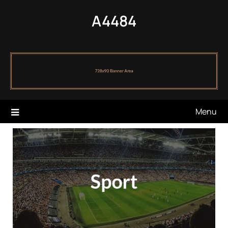
Skip
A4484
to
content
Menu