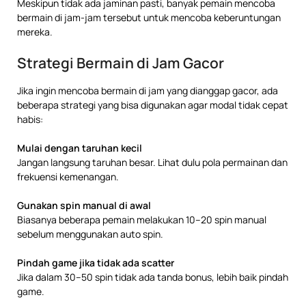
Meskipun tidak ada jaminan pasti, banyak pemain mencoba
bermain di jam-jam tersebut untuk mencoba keberuntungan
mereka.
Strategi Bermain di Jam Gacor
Jika ingin mencoba bermain di jam yang dianggap gacor, ada
beberapa strategi yang bisa digunakan agar modal tidak cepat
habis:
Mulai dengan taruhan kecil
Jangan langsung taruhan besar. Lihat dulu pola permainan dan
frekuensi kemenangan.
Gunakan spin manual di awal
Biasanya beberapa pemain melakukan 10–20 spin manual
sebelum menggunakan auto spin.
Pindah game jika tidak ada scatter
Jika dalam 30–50 spin tidak ada tanda bonus, lebih baik pindah
game.