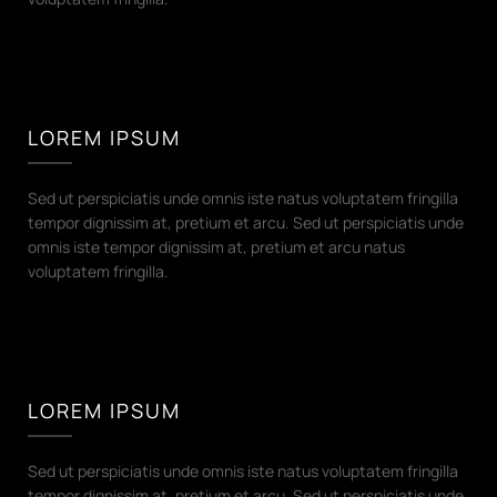
LOREM IPSUM
Sed ut perspiciatis unde omnis iste natus voluptatem fringilla
tempor dignissim at, pretium et arcu. Sed ut perspiciatis unde
omnis iste tempor dignissim at, pretium et arcu natus
voluptatem fringilla.
LOREM IPSUM
Sed ut perspiciatis unde omnis iste natus voluptatem fringilla
tempor dignissim at, pretium et arcu. Sed ut perspiciatis unde