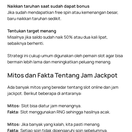
Naikkan taruhan saat sudah dapat bonus
Jika sudah mendapatkan free spin atau kemenangan besar,
baru naikkan taruhan sedikit.
Tentukan target menang
Misalnya jika saldo sudah naik 50% atau dua kali lipat,
sebaiknya berhenti.
Strategi ini cukup umum digunakan oleh pemain slot agar bisa
bermain lebih lama dan meningkatkan peluang menang.
Mitos dan Fakta Tentang Jam Jackpot
Ada banyak mitos yang beredar tentang slot online dan jam
jackpot. Berikut beberapa di antaranya:
Mitos:
Slot bisa diatur jam menangnya.
Fakta:
Slot menggunakan RNG sehingga hasilnya acak.
Mitos:
Jika banyak yang kalah, kita pasti menang.
Fakta:
Setiap spin tidak dipengaruhi spin sebelumnya.