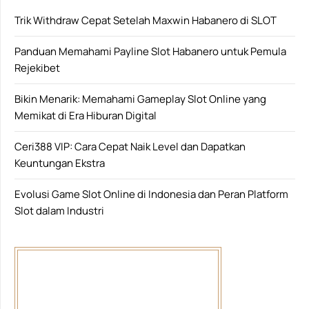
Trik Withdraw Cepat Setelah Maxwin Habanero di SLOT
Panduan Memahami Payline Slot Habanero untuk Pemula
Rejekibet
Bikin Menarik: Memahami Gameplay Slot Online yang
Memikat di Era Hiburan Digital
Ceri388 VIP: Cara Cepat Naik Level dan Dapatkan
Keuntungan Ekstra
Evolusi Game Slot Online di Indonesia dan Peran Platform
Slot dalam Industri