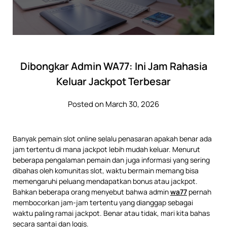
Dibongkar Admin WA77: Ini Jam Rahasia
Keluar Jackpot Terbesar
Posted on March 30, 2026
Banyak pemain slot online selalu penasaran apakah benar ada
jam tertentu di mana jackpot lebih mudah keluar. Menurut
beberapa pengalaman pemain dan juga informasi yang sering
dibahas oleh komunitas slot, waktu bermain memang bisa
memengaruhi peluang mendapatkan bonus atau jackpot.
Bahkan beberapa orang menyebut bahwa admin
wa77
pernah
membocorkan jam-jam tertentu yang dianggap sebagai
waktu paling ramai jackpot. Benar atau tidak, mari kita bahas
secara santai dan logis.