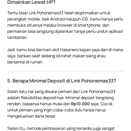
Dimainkan Lewat HP?
Tentu bisa! Link Pohonemas33 telah dioptimalkan untuk
perangkat mobile, baik Android maupun iOS. Kamu hanya perlu
membuka situsnya melalui browser di smartphone, dan
permainan bisa langsung dijalankan tanpa perlu unduh aplikasi
tambahan.
Jadi, kamu bisa bermain slot Habanero kapan saja dan di mana
saja, bahkan saat sedang istirahat makan siang atau
bersantai di rumah.
5. Berapa Minimal Deposit di Link Pohonemas33?
Salah satu hal yang disukai pemain dari Link Pohonemas33
adalah fleksibilitas depositnya. Minimal deposit tergolong
rendah, biasanya hanya mulai dari
Rp10.000
saja. Cocok
untuk pemain yang ingin coba-coba dulu tanpa harus
mengeluarkan dana besar.
Selain itu, metode pembayaran yang tersedia juga sangat