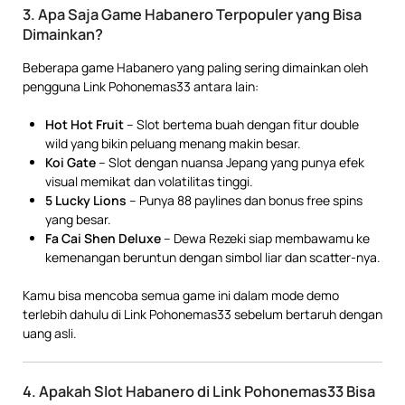
3. Apa Saja Game Habanero Terpopuler yang Bisa
Dimainkan?
Beberapa game Habanero yang paling sering dimainkan oleh
pengguna Link Pohonemas33 antara lain:
Hot Hot Fruit
– Slot bertema buah dengan fitur double
wild yang bikin peluang menang makin besar.
Koi Gate
– Slot dengan nuansa Jepang yang punya efek
visual memikat dan volatilitas tinggi.
5 Lucky Lions
– Punya 88 paylines dan bonus free spins
yang besar.
Fa Cai Shen Deluxe
– Dewa Rezeki siap membawamu ke
kemenangan beruntun dengan simbol liar dan scatter-nya.
Kamu bisa mencoba semua game ini dalam mode demo
terlebih dahulu di Link Pohonemas33 sebelum bertaruh dengan
uang asli.
4. Apakah Slot Habanero di Link Pohonemas33 Bisa