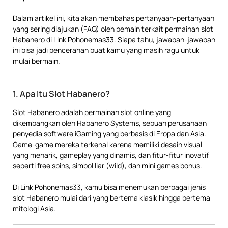
Dalam artikel ini, kita akan membahas pertanyaan-pertanyaan
yang sering diajukan (FAQ) oleh pemain terkait permainan slot
Habanero di Link Pohonemas33. Siapa tahu, jawaban-jawaban
ini bisa jadi pencerahan buat kamu yang masih ragu untuk
mulai bermain.
1. Apa Itu Slot Habanero?
Slot Habanero adalah permainan slot online yang
dikembangkan oleh Habanero Systems, sebuah perusahaan
penyedia software iGaming yang berbasis di Eropa dan Asia.
Game-game mereka terkenal karena memiliki desain visual
yang menarik, gameplay yang dinamis, dan fitur-fitur inovatif
seperti free spins, simbol liar (wild), dan mini games bonus.
Di Link Pohonemas33, kamu bisa menemukan berbagai jenis
slot Habanero mulai dari yang bertema klasik hingga bertema
mitologi Asia.