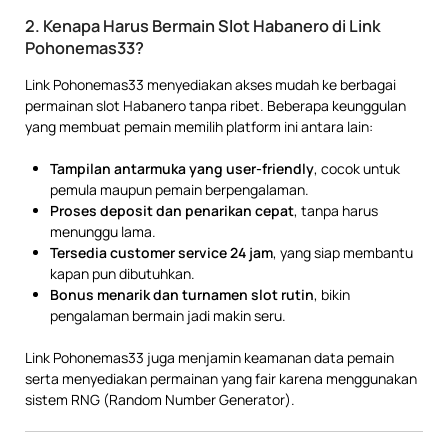
2. Kenapa Harus Bermain Slot Habanero di Link
Pohonemas33?
Link Pohonemas33 menyediakan akses mudah ke berbagai
permainan slot Habanero tanpa ribet. Beberapa keunggulan
yang membuat pemain memilih platform ini antara lain:
Tampilan antarmuka yang user-friendly
, cocok untuk
pemula maupun pemain berpengalaman.
Proses deposit dan penarikan cepat
, tanpa harus
menunggu lama.
Tersedia customer service 24 jam
, yang siap membantu
kapan pun dibutuhkan.
Bonus menarik dan turnamen slot rutin
, bikin
pengalaman bermain jadi makin seru.
Link Pohonemas33 juga menjamin keamanan data pemain
serta menyediakan permainan yang fair karena menggunakan
sistem RNG (Random Number Generator).