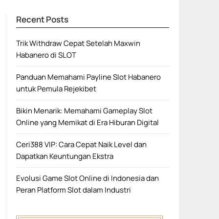
Recent Posts
Trik Withdraw Cepat Setelah Maxwin
Habanero di SLOT
Panduan Memahami Payline Slot Habanero
untuk Pemula Rejekibet
Bikin Menarik: Memahami Gameplay Slot
Online yang Memikat di Era Hiburan Digital
Ceri388 VIP: Cara Cepat Naik Level dan
Dapatkan Keuntungan Ekstra
Evolusi Game Slot Online di Indonesia dan
Peran Platform Slot dalam Industri