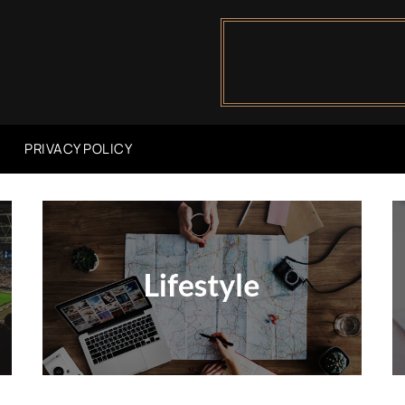
PRIVACY POLICY