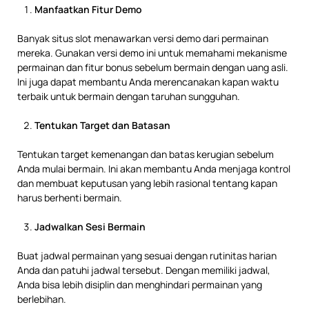
Manfaatkan Fitur Demo
Banyak situs slot menawarkan versi demo dari permainan
mereka. Gunakan versi demo ini untuk memahami mekanisme
permainan dan fitur bonus sebelum bermain dengan uang asli.
Ini juga dapat membantu Anda merencanakan kapan waktu
terbaik untuk bermain dengan taruhan sungguhan.
Tentukan Target dan Batasan
Tentukan target kemenangan dan batas kerugian sebelum
Anda mulai bermain. Ini akan membantu Anda menjaga kontrol
dan membuat keputusan yang lebih rasional tentang kapan
harus berhenti bermain.
Jadwalkan Sesi Bermain
Buat jadwal permainan yang sesuai dengan rutinitas harian
Anda dan patuhi jadwal tersebut. Dengan memiliki jadwal,
Anda bisa lebih disiplin dan menghindari permainan yang
berlebihan.