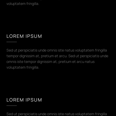
voluptatem fringilla.
LOREM IPSUM
Sed ut perspiciatis unde omnis iste natus voluptatem fringilla
tempor dignissim at, pretium et arcu. Sed ut perspiciatis unde
omnis iste tempor dignissim at, pretium et arcu natus
voluptatem fringilla.
LOREM IPSUM
Sed ut perspiciatis unde omnis iste natus voluptatem fringilla