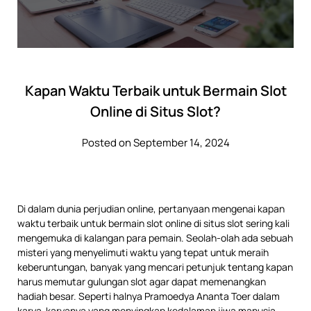
Kapan Waktu Terbaik untuk Bermain Slot
Online di Situs Slot?
Posted on September 14, 2024
Di dalam dunia perjudian online, pertanyaan mengenai kapan
waktu terbaik untuk bermain slot online di situs slot sering kali
mengemuka di kalangan para pemain. Seolah-olah ada sebuah
misteri yang menyelimuti waktu yang tepat untuk meraih
keberuntungan, banyak yang mencari petunjuk tentang kapan
harus memutar gulungan slot agar dapat memenangkan
hadiah besar. Seperti halnya Pramoedya Ananta Toer dalam
karya-karyanya yang menyingkap kedalaman jiwa manusia,