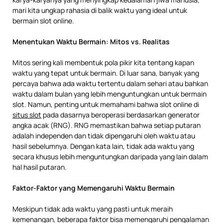
mari kita ungkap rahasia di balik waktu yang ideal untuk
bermain slot online.
Menentukan Waktu Bermain: Mitos vs. Realitas
Mitos sering kali membentuk pola pikir kita tentang kapan
waktu yang tepat untuk bermain. Di luar sana, banyak yang
percaya bahwa ada waktu tertentu dalam sehari atau bahkan
waktu dalam bulan yang lebih menguntungkan untuk bermain
slot. Namun, penting untuk memahami bahwa slot online di
situs slot
pada dasarnya beroperasi berdasarkan generator
angka acak (RNG). RNG memastikan bahwa setiap putaran
adalah independen dan tidak dipengaruhi oleh waktu atau
hasil sebelumnya. Dengan kata lain, tidak ada waktu yang
secara khusus lebih menguntungkan daripada yang lain dalam
hal hasil putaran.
Faktor-Faktor yang Memengaruhi Waktu Bermain
Meskipun tidak ada waktu yang pasti untuk meraih
kemenangan, beberapa faktor bisa memengaruhi pengalaman