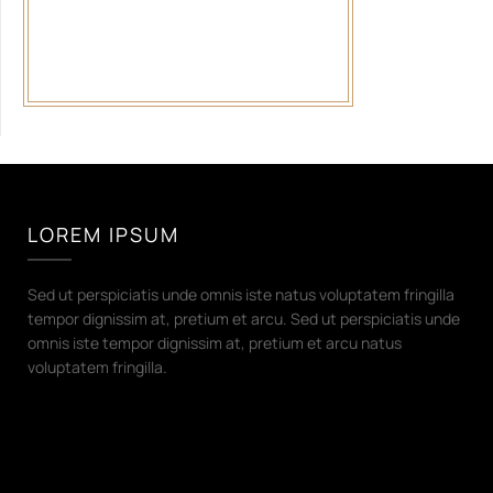
LOREM IPSUM
Sed ut perspiciatis unde omnis iste natus voluptatem fringilla
tempor dignissim at, pretium et arcu. Sed ut perspiciatis unde
omnis iste tempor dignissim at, pretium et arcu natus
voluptatem fringilla.