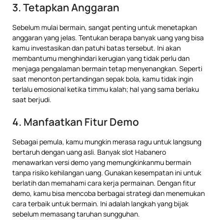
3.
Tetapkan Anggaran
Sebelum mulai bermain, sangat penting untuk menetapkan
anggaran yang jelas. Tentukan berapa banyak uang yang bisa
kamu investasikan dan patuhi batas tersebut. Ini akan
membantumu menghindari kerugian yang tidak perlu dan
menjaga pengalaman bermain tetap menyenangkan. Seperti
saat menonton pertandingan sepak bola, kamu tidak ingin
terlalu emosional ketika timmu kalah; hal yang sama berlaku
saat berjudi.
4.
Manfaatkan Fitur Demo
Sebagai pemula, kamu mungkin merasa ragu untuk langsung
bertaruh dengan uang asli. Banyak slot Habanero
menawarkan versi demo yang memungkinkanmu bermain
tanpa risiko kehilangan uang. Gunakan kesempatan ini untuk
berlatih dan memahami cara kerja permainan. Dengan fitur
demo, kamu bisa mencoba berbagai strategi dan menemukan
cara terbaik untuk bermain. Ini adalah langkah yang bijak
sebelum memasang taruhan sungguhan.