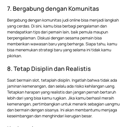
7.
Bergabung dengan Komunitas
Bergabung dengan komunitas judi online bisa menjadi langkah
yang cerdas. Di sini, kamu bisa berbagi pengalaman dan
mendapatkan tips dari pemain lain, baik pemula maupun
berpengalaman. Diskusi dengan sesama pemain bisa
memberikan wawasan baru yang berharga. Siapa tahu, kamu
bisa menemukan strategi baru yang selama ini tidak kamu
pikirkan.
8.
Tetap Disiplin dan Realistis
Saat bermain slot, tetaplah disiplin. Ingatlah bahwa tidak ada
jaminan kemenangan, dan selalu ada risiko kehilangan uang.
Tetapkan harapan yang realistis dan jangan pernah bertaruh
lebih dari yang bisa kamu rugikan. Jika kamu berhasil meraih
kemenangan, pertimbangkan untuk menarik sebagian uangmu
dan bermain dengan sisanya. Ini akan membantumu menjaga
keseimbangan dan menghindari kerugian besar.