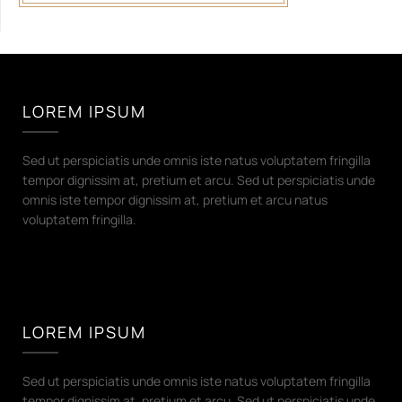
LOREM IPSUM
Sed ut perspiciatis unde omnis iste natus voluptatem fringilla
tempor dignissim at, pretium et arcu. Sed ut perspiciatis unde
omnis iste tempor dignissim at, pretium et arcu natus
voluptatem fringilla.
LOREM IPSUM
Sed ut perspiciatis unde omnis iste natus voluptatem fringilla
tempor dignissim at, pretium et arcu. Sed ut perspiciatis unde