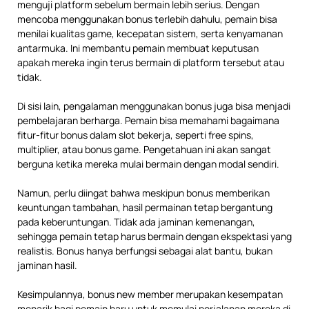
menguji platform sebelum bermain lebih serius. Dengan
mencoba menggunakan bonus terlebih dahulu, pemain bisa
menilai kualitas game, kecepatan sistem, serta kenyamanan
antarmuka. Ini membantu pemain membuat keputusan
apakah mereka ingin terus bermain di platform tersebut atau
tidak.
Di sisi lain, pengalaman menggunakan bonus juga bisa menjadi
pembelajaran berharga. Pemain bisa memahami bagaimana
fitur-fitur bonus dalam slot bekerja, seperti free spins,
multiplier, atau bonus game. Pengetahuan ini akan sangat
berguna ketika mereka mulai bermain dengan modal sendiri.
Namun, perlu diingat bahwa meskipun bonus memberikan
keuntungan tambahan, hasil permainan tetap bergantung
pada keberuntungan. Tidak ada jaminan kemenangan,
sehingga pemain tetap harus bermain dengan ekspektasi yang
realistis. Bonus hanya berfungsi sebagai alat bantu, bukan
jaminan hasil.
Kesimpulannya, bonus new member merupakan kesempatan
menarik bagi pemain baru untuk memulai perjalanan mereka di