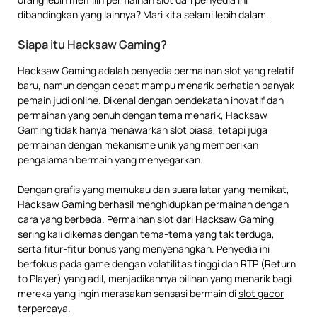
dibandingkan yang lainnya? Mari kita selami lebih dalam.
Siapa itu Hacksaw Gaming?
Hacksaw Gaming adalah penyedia permainan slot yang relatif
baru, namun dengan cepat mampu menarik perhatian banyak
pemain judi online. Dikenal dengan pendekatan inovatif dan
permainan yang penuh dengan tema menarik, Hacksaw
Gaming tidak hanya menawarkan slot biasa, tetapi juga
permainan dengan mekanisme unik yang memberikan
pengalaman bermain yang menyegarkan.
Dengan grafis yang memukau dan suara latar yang memikat,
Hacksaw Gaming berhasil menghidupkan permainan dengan
cara yang berbeda. Permainan slot dari Hacksaw Gaming
sering kali dikemas dengan tema-tema yang tak terduga,
serta fitur-fitur bonus yang menyenangkan. Penyedia ini
berfokus pada game dengan volatilitas tinggi dan RTP (Return
to Player) yang adil, menjadikannya pilihan yang menarik bagi
mereka yang ingin merasakan sensasi bermain di
slot gacor
terpercaya
.