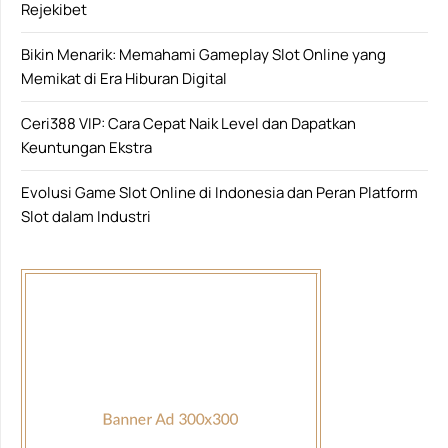
Rejekibet
Bikin Menarik: Memahami Gameplay Slot Online yang
Memikat di Era Hiburan Digital
Ceri388 VIP: Cara Cepat Naik Level dan Dapatkan
Keuntungan Ekstra
Evolusi Game Slot Online di Indonesia dan Peran Platform
Slot dalam Industri