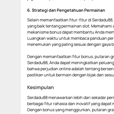
6.
Strategi dan Pengetahuan Permainan
Selain memanfaatkan fitur-fitur di Serdadu88,
yang baik tentang permainan slot. Memahami 
mekanisme bonus dapat membantu Anda membu
Luangkan waktu untuk membaca panduan perm
menemukan yang paling sesuai dengan gaya b
Dengan memanfaatkan fitur bonus, putaran grat
Serdadu88, Anda dapat meningkatkan peluang
bahwa perjudian online adalah tentang berse
pastikan untuk bermain dengan bijak dan sesu
Kesimpulan
Serdadu88 menawarkan lebih dari sekadar perm
berbagai fitur rahasia dan inovatif yang dap
Dengan bonus yang menggiurkan, putaran grat