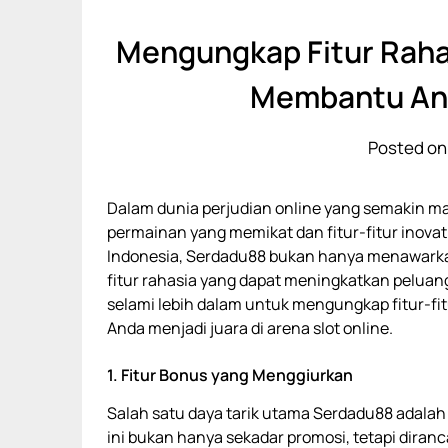
Mengungkap Fitur Raha
Membantu An
Posted on
Dalam dunia perjudian online yang semakin m
permainan yang memikat dan fitur-fitur inovati
Indonesia, Serdadu88 bukan hanya menawarkan 
fitur rahasia yang dapat meningkatkan peluan
selami lebih dalam untuk mengungkap fitur-f
Anda menjadi juara di arena slot online.
1.
Fitur Bonus yang Menggiurkan
Salah satu daya tarik utama Serdadu88 adalah
ini bukan hanya sekadar promosi, tetapi dira