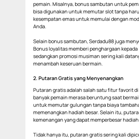
pemain. Misalnya, bonus sambutan untuk pemai
bisa digunakan untuk memutar slot tanpa har
kesempatan emas untuk memulai dengan mod
Anda.
Selain bonus sambutan, Serdadu88 juga menye
Bonus loyalitas memberi penghargaan kepada
sedangkan promosi musiman sering kali data
menambah keseruan bermain.
2.
Putaran Gratis yang Menyenangkan
Putaran gratis adalah salah satu fitur favorit
banyak pemain merasa beruntung saat bermain 
untuk memutar gulungan tanpa biaya tambahan
memenangkan hadiah besar. Selain itu, putara
kemenangan yang dapat memperbesar hadiah
Tidak hanya itu, putaran gratis sering kali di