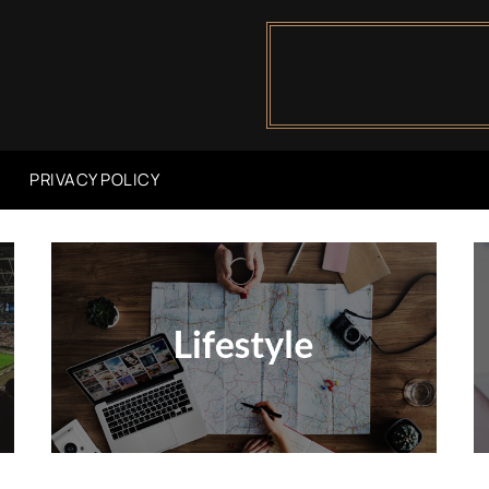
PRIVACY POLICY