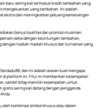
n baru sering kali termasuk kredit tambahan yang
us mengeluarkan uang tambahan. Ini adalah
al ekstra dan meningkatkan peluang kemenangan
diakan bonus loyalitas dan promosi musiman.
 pemain setia dengan keuntungan tambahan,
ng dengan hadiah-hadiah khusus dan turnamen yang
 di Serdadu88, dan ini adalah alasan kuat mengapa
di platform ini. Fitur ini memberikan kesempatan
, sambil tetap memiliki kesempatan untuk
n gratis sering kali datang dengan pengganda
 Anda.
picu oleh kombinasi simbol khusus atau dalam