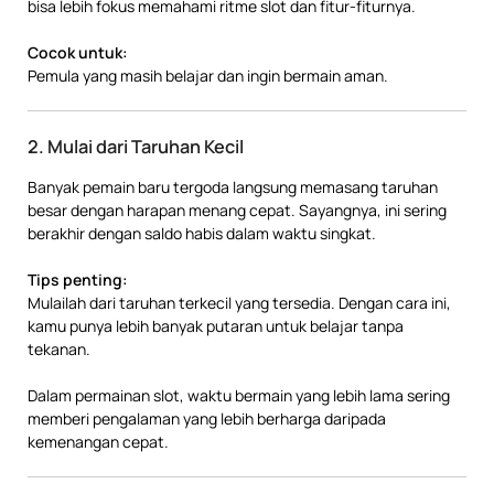
bisa lebih fokus memahami ritme slot dan fitur-fiturnya.
Cocok untuk:
Pemula yang masih belajar dan ingin bermain aman.
2. Mulai dari Taruhan Kecil
Banyak pemain baru tergoda langsung memasang taruhan
besar dengan harapan menang cepat. Sayangnya, ini sering
berakhir dengan saldo habis dalam waktu singkat.
Tips penting:
Mulailah dari taruhan terkecil yang tersedia. Dengan cara ini,
kamu punya lebih banyak putaran untuk belajar tanpa
tekanan.
Dalam permainan slot, waktu bermain yang lebih lama sering
memberi pengalaman yang lebih berharga daripada
kemenangan cepat.