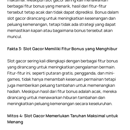
berbagai fitur bonus yang menarik, hasil dari fitur-fitur
tersebut tetap acak dan tidak dapat diprediksi. Bonus dalam
slot gacor dirancang untuk meningkatkan kesenangan dan
peluang kemenangan, tetapi tidak ada strategi yang dapat
memastikan kapan atau bagaimana bonus tersebut akan
muncul.
Fakta 3: Slot Gacor Memiliki Fitur Bonus yang Menghibur
Slot gacor sering kali dilengkapi dengan berbagai fitur bonus
yang dirancang untuk meningkatkan pengalaman bermain.
Fitur-fitur ini, seperti putaran gratis, pengganda, dan mini-
games, tidak hanya menambah keseruan permainan tetapi
juga memberikan peluang tambahan untuk memenangkan
hadiah. Meskipun hasil dari fitur bonus adalah acak, mereka
dirancang untuk menawarkan hiburan tambahan dan
meningkatkan peluang kemenangan secara keseluruhan.
Mitos 4: Slot Gacor Memerlukan Taruhan Maksimal untuk
Menang