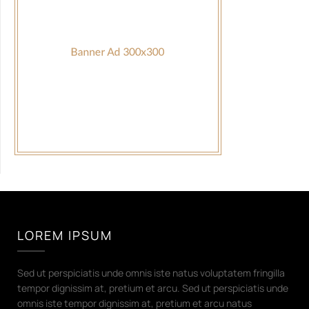
LOREM IPSUM
Sed ut perspiciatis unde omnis iste natus voluptatem fringilla
tempor dignissim at, pretium et arcu. Sed ut perspiciatis unde
omnis iste tempor dignissim at, pretium et arcu natus