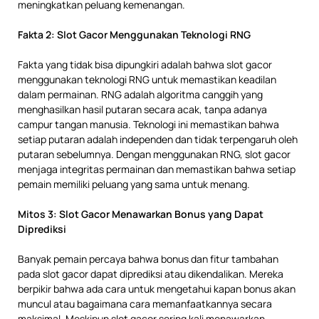
meningkatkan peluang kemenangan.
Fakta 2: Slot Gacor Menggunakan Teknologi RNG
Fakta yang tidak bisa dipungkiri adalah bahwa slot gacor
menggunakan teknologi RNG untuk memastikan keadilan
dalam permainan. RNG adalah algoritma canggih yang
menghasilkan hasil putaran secara acak, tanpa adanya
campur tangan manusia. Teknologi ini memastikan bahwa
setiap putaran adalah independen dan tidak terpengaruh oleh
putaran sebelumnya. Dengan menggunakan RNG, slot gacor
menjaga integritas permainan dan memastikan bahwa setiap
pemain memiliki peluang yang sama untuk menang.
Mitos 3: Slot Gacor Menawarkan Bonus yang Dapat
Diprediksi
Banyak pemain percaya bahwa bonus dan fitur tambahan
pada slot gacor dapat diprediksi atau dikendalikan. Mereka
berpikir bahwa ada cara untuk mengetahui kapan bonus akan
muncul atau bagaimana cara memanfaatkannya secara
maksimal. Meskipun slot gacor sering kali menawarkan