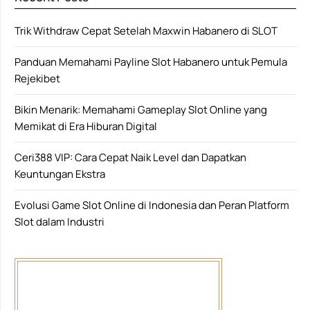
Trik Withdraw Cepat Setelah Maxwin Habanero di SLOT
Panduan Memahami Payline Slot Habanero untuk Pemula
Rejekibet
Bikin Menarik: Memahami Gameplay Slot Online yang
Memikat di Era Hiburan Digital
Ceri388 VIP: Cara Cepat Naik Level dan Dapatkan
Keuntungan Ekstra
Evolusi Game Slot Online di Indonesia dan Peran Platform
Slot dalam Industri