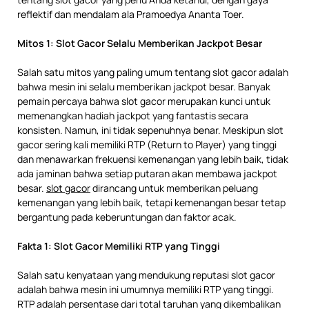
reflektif dan mendalam ala Pramoedya Ananta Toer.
Mitos 1: Slot Gacor Selalu Memberikan Jackpot Besar
Salah satu mitos yang paling umum tentang slot gacor adalah
bahwa mesin ini selalu memberikan jackpot besar. Banyak
pemain percaya bahwa slot gacor merupakan kunci untuk
memenangkan hadiah jackpot yang fantastis secara
konsisten. Namun, ini tidak sepenuhnya benar. Meskipun slot
gacor sering kali memiliki RTP (Return to Player) yang tinggi
dan menawarkan frekuensi kemenangan yang lebih baik, tidak
ada jaminan bahwa setiap putaran akan membawa jackpot
besar.
slot gacor
dirancang untuk memberikan peluang
kemenangan yang lebih baik, tetapi kemenangan besar tetap
bergantung pada keberuntungan dan faktor acak.
Fakta 1: Slot Gacor Memiliki RTP yang Tinggi
Salah satu kenyataan yang mendukung reputasi slot gacor
adalah bahwa mesin ini umumnya memiliki RTP yang tinggi.
RTP adalah persentase dari total taruhan yang dikembalikan