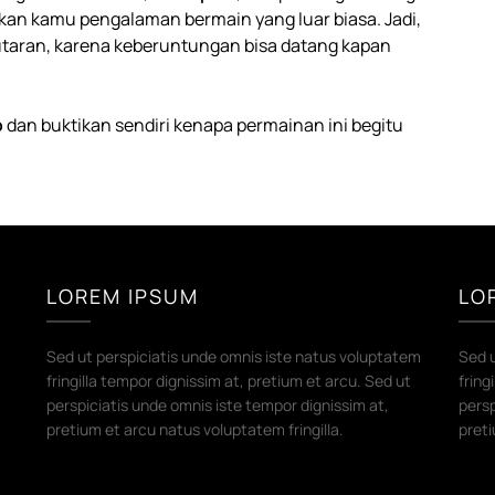
ikan kamu pengalaman bermain yang luar biasa. Jadi,
putaran, karena keberuntungan bisa datang kapan
o
dan buktikan sendiri kenapa permainan ini begitu
LOREM IPSUM
LO
Sed ut perspiciatis unde omnis iste natus voluptatem
Sed u
fringilla tempor dignissim at, pretium et arcu. Sed ut
fring
perspiciatis unde omnis iste tempor dignissim at,
persp
pretium et arcu natus voluptatem fringilla.
preti