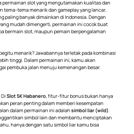
a permainan slot yang mengutamakan kualitas dan
an tema-tema menarik dan gameplay yang lancar,
g paling banyak dimainkan di Indonesia. Dengan
ang mudah dimengerti, permainan ini cocok buat
oba bermain slot, maupun pemain berpengalaman
begitu menarik? Jawabannya terletak pada kombinasi
ebih tinggi. Dalam permainan ini, kamu akan
agai pembuka jalan menuju kemenangan besar.
 Di
Slot 5K Habanero
, fitur-fitur bonus bukan hanya
nkan peran penting dalam memberi kesempatan
dalan dalam permainan ini adalah
simbol liar (wild)
.
menggantikan simbol lain dan membantu menciptakan
ahu, hanya dengan satu simbol liar kamu bisa