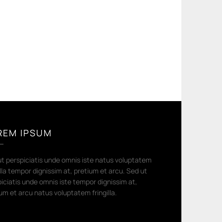
REM IPSUM
t perspiciatis unde omnis iste natus voluptatem
illa tempor dignissim at, pretium et arcu. Sed ut
iciatis unde omnis iste tempor dignissim at,
um et arcu natus voluptatem fringilla.