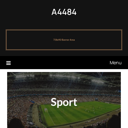
Skip
A4484
to
content
Menu