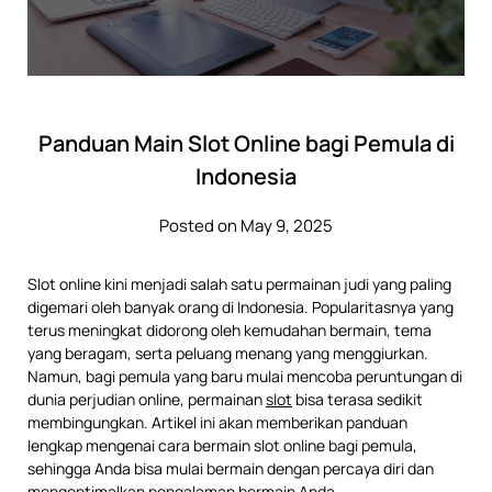
Panduan Main Slot Online bagi Pemula di
Indonesia
Posted on May 9, 2025
Slot online kini menjadi salah satu permainan judi yang paling
digemari oleh banyak orang di Indonesia. Popularitasnya yang
terus meningkat didorong oleh kemudahan bermain, tema
yang beragam, serta peluang menang yang menggiurkan.
Namun, bagi pemula yang baru mulai mencoba peruntungan di
dunia perjudian online, permainan
slot
bisa terasa sedikit
membingungkan. Artikel ini akan memberikan panduan
lengkap mengenai cara bermain slot online bagi pemula,
sehingga Anda bisa mulai bermain dengan percaya diri dan
mengoptimalkan pengalaman bermain Anda.