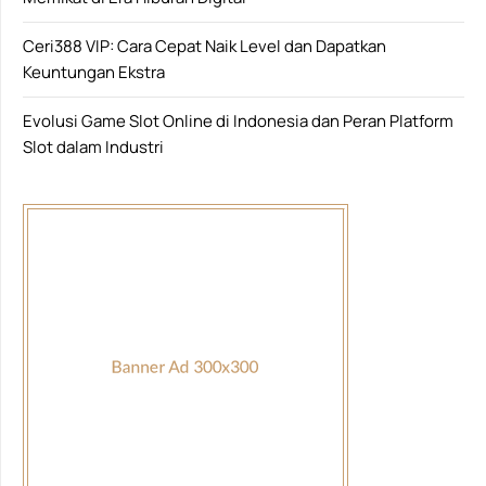
Ceri388 VIP: Cara Cepat Naik Level dan Dapatkan
Keuntungan Ekstra
Evolusi Game Slot Online di Indonesia dan Peran Platform
Slot dalam Industri