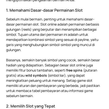
1.
Memahami Dasar-dasar Permainan Slot
Sebelum mulai bermain, penting untuk memahami dasar-
dasar permainan slot. Slot online adalah permainan berbasis
gulungan (reels) yang berputar dan menampilkan berbagai
simbol. Tujuan utama dari permainan ini adalah untuk
mendapatkan kombinasi simbol yang sesuai di payline, yaitu
garis yang menghubungkan simbol-simbol yang muncul di
gulungan.
Biasanya, semakin banyak simbol yang cocok, semakin besar
hadiah yang didapatkan. Sebagian besar slot online juga
memiliki fitur bonus tambahan, seperti
free spins
(putaran
gratis) atau
wild symbols
(simbol liar), yang dapat
meningkatkan peluang untuk menang. Setiap game slot
memiliki aturan dan pembayaran yang berbeda, jadi pastikan
untuk membaca tabel pembayaran atau informasi game
sebelum bermain.
2.
Memilih Slot yang Tepat