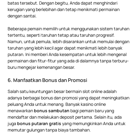
batas tersebut. Dengan begitu, Anda dapat menghindari
kerugian yang berlebihan dan tetap menikmati permainan
dengan santai.
Beberapa pemain memilih untuk menggunakan sistem taruhan
tertentu, seperti taruhan tetap atau taruhan progresif.
Namun, untuk pemula, lebih disarankan untuk memulai dengan
taruhan yang lebih kecil agar dapat menikmati lebih banyak
putaran. Ini memberi Anda kesempatan untuk lebih mengenal
permainan dan fitur-fitur yang ada di dalamnya tanpa terburu-
buru mengejar kemenangan besar.
6.
Manfaatkan Bonus dan Promosi
Salah satu keuntungan besar bermain slot online adalah
adanya berbagai bonus dan promosi yang dapat meningkatkan
peluang Anda untuk menang. Banyak kasino online
menawarkan
bonus sambutan
bagi pemain baru yang
mendaftar dan melakukan deposit pertama. Selain itu, ada
juga
bonus putaran gratis
yang memungkinkan Anda untuk
memutar gulungan tanpa biaya tambahan.