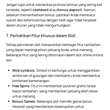
Jangan lupa untuk memeriksa promosi lainnya yang sering kali
tersedia, seperti
cashback
atau
bonus deposit
. Namun,
sebelum memanfaatkan bonus, pastikan Anda membaca
syarat dan ketentuannya dengan teliti agar tidak terjebak
dalam aturan yang tidak menguntungkan.
7.
Perhatikan Fitur Khusus dalam Slot
Setiap permainan slot menawarkan berbagai fitur tambahan
yang dapat meningkatkan peluang Anda untuk menang.
Beberapa fitur yang sering ditemukan dalam slot online antara
lain:
Wild symbols
: Simbol ini berfungsi untuk menggantikan
simbol lain di gulungan dan membantu Anda membentuk
kombinasi kemenangan.
Free Spins
: Fitur ini memberikan putaran gratis tanpa
biaya tambahan, yang memberikan peluang lebih besar
untuk menang.
Bonus Games
: Beberapa slot memiliki game bonus
terpisah yang memberikan kesempatan untuk