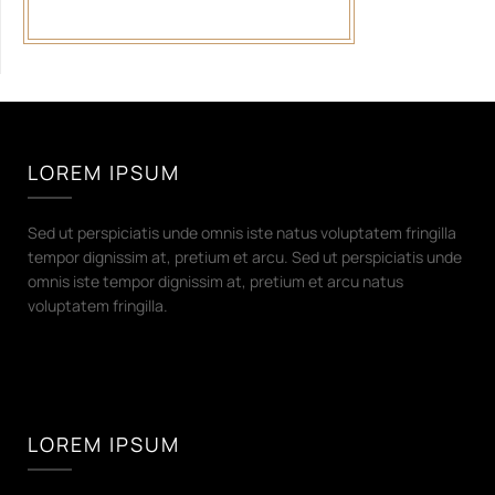
LOREM IPSUM
Sed ut perspiciatis unde omnis iste natus voluptatem fringilla
tempor dignissim at, pretium et arcu. Sed ut perspiciatis unde
omnis iste tempor dignissim at, pretium et arcu natus
voluptatem fringilla.
LOREM IPSUM