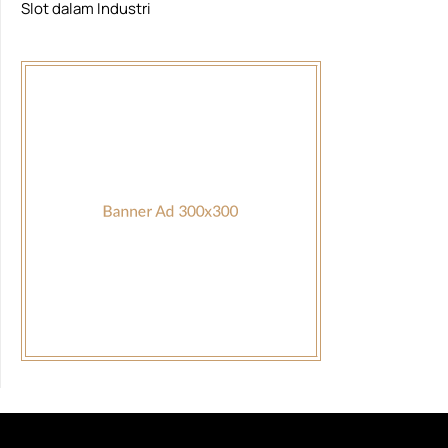
Slot dalam Industri