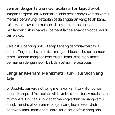
Bermain dengan taruhan kecil adalah pilihan bijak di awal.
Jangan tergoda untuk bertaruh lebih besar hanya karena kamu
merasa beruntung. Tetaplah pada anggaran yang telah kamu
tetapkan di awal permainan. Jika kamu merasa sudah
kehilangan cukup banyak, berhentilah sejenak dan coba lagi di
lain waktu.
Selain itu, penting untuk tetap tenang dan tidak terbawa
emosi. Perjudian harus tetap menjadi hiburan, bukan sumber
stres. Dengan menjaga kontrol diri, kamu bisa menikmati
permainan dengan lebih baik dan tetap merasa puas.
Langkah Keenam: Menikmati Fitur-Fitur Slot yang
Ada
Di Ubud4D, banyak slot yang menawarkan fitur-fitur bonus
menarik, seperti free spins, wild symbols, scatter symbols, dan
multipliers. Fitur-fitur ini dapat meningkatkan peluang kamu
untuk mendapatkan kemenangan yang lebih besar. Jadi,
pastikan kamu memahami cara kerja setiap fitur yang ada.