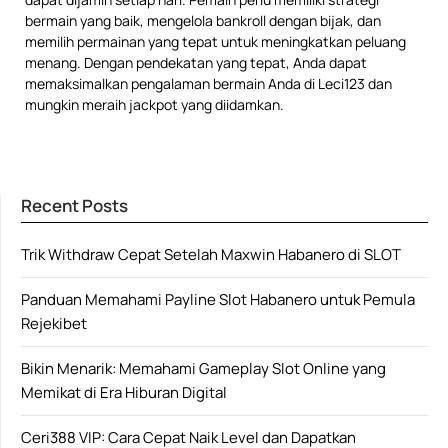
bermain yang baik, mengelola bankroll dengan bijak, dan
memilih permainan yang tepat untuk meningkatkan peluang
menang.
Dengan pendekatan yang tepat, Anda dapat
memaksimalkan pengalaman bermain Anda di Leci123 dan
mungkin meraih jackpot yang diidamkan.
Recent Posts
Trik Withdraw Cepat Setelah Maxwin Habanero di SLOT
Panduan Memahami Payline Slot Habanero untuk Pemula
Rejekibet
Bikin Menarik: Memahami Gameplay Slot Online yang
Memikat di Era Hiburan Digital
Ceri388 VIP: Cara Cepat Naik Level dan Dapatkan