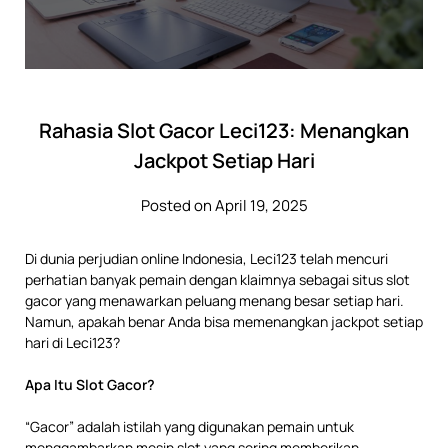
Rahasia Slot Gacor Leci123: Menangkan
Jackpot Setiap Hari
Posted on April 19, 2025
Di dunia perjudian online Indonesia, Leci123 telah mencuri
perhatian banyak pemain dengan klaimnya sebagai situs slot
gacor yang menawarkan peluang menang besar setiap hari.
Namun, apakah benar Anda bisa memenangkan jackpot setiap
hari di Leci123?
Apa Itu Slot Gacor?
“Gacor” adalah istilah yang digunakan pemain untuk
menggambarkan mesin slot yang sering memberikan