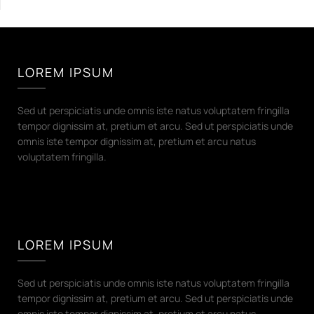
LOREM IPSUM
Sed ut perspiciatis unde omnis iste natus voluptatem fringilla
tempor dignissim at, pretium et arcu. Sed ut perspiciatis unde
omnis iste tempor dignissim at, pretium et arcu natus
voluptatem fringilla.
LOREM IPSUM
Sed ut perspiciatis unde omnis iste natus voluptatem fringilla
tempor dignissim at, pretium et arcu. Sed ut perspiciatis unde
omnis iste tempor dignissim at, pretium et arcu natus