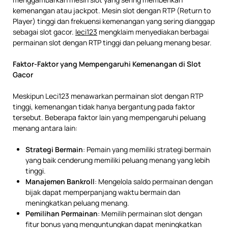
kemenangan atau jackpot.
Mesin slot dengan RTP (Return to
Player) tinggi dan frekuensi kemenangan yang sering dianggap
sebagai slot gacor.
leci123
mengklaim menyediakan berbagai
permainan slot dengan RTP tinggi dan peluang menang besar.
Faktor-Faktor yang Mempengaruhi Kemenangan di Slot
Gacor
Meskipun Leci123 menawarkan permainan slot dengan RTP
tinggi, kemenangan tidak hanya bergantung pada faktor
tersebut.
Beberapa faktor lain yang mempengaruhi peluang
menang antara lain:
Strategi Bermain
:
Pemain yang memiliki strategi bermain
yang baik cenderung memiliki peluang menang yang lebih
tinggi.
Manajemen Bankroll
:
Mengelola saldo permainan dengan
bijak dapat memperpanjang waktu bermain dan
meningkatkan peluang menang.
Pemilihan Permainan
:
Memilih permainan slot dengan
fitur bonus yang menguntungkan dapat meningkatkan