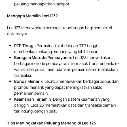
peluang mendapatkan jackpot.
Mengapa Memilih Leci123?
Leci123 menawarkan berbagai keuntungan bagi pemain, di
antaranya:
RTP Tinggi
:
Permainan slot dengan RTP tinggi
memberikan peluang menang yang lebih besar.
Beragam Metode Pembayaran
:
Leci123 menyediakan
berbagai metode pembayaran, termasuk transfer bank, e-
wallet, dan pulsa, memudahkan pemain dalam melakukan
transaksi.
Bonus Menarik
:
Leci123 menawarkan berbagai bonus dan
promosi menarik yang dapat meningkatkan saldo
permainan pemain.
Keamanan Terjamin
:
Dengan sistem keamanan yang
canggih, Leci123 memastikan data dan transaksi pemain
terlindungi dengan baik.
Tips Meningkatkan Peluang Menang di Leci123