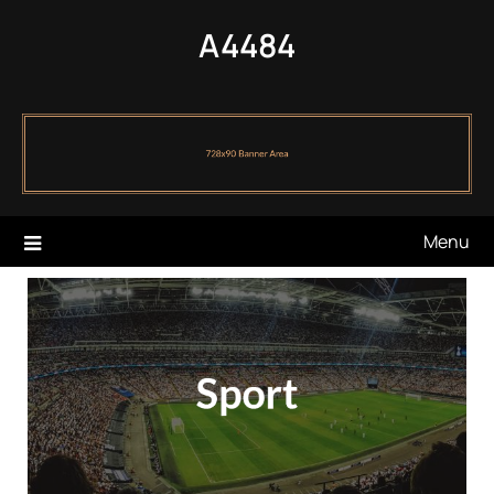
Skip
A4484
to
content
Menu