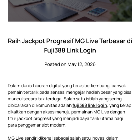
Raih Jackpot Progresif MG Live Terbesar di
Fuji388 Link Login
Posted on May 12, 2026
Dalam dunia hiburan digital yang terus berkembang, banyak
pemain tertarik pada sensasi mengejar hadiah besar yang bisa
muncul secara tak terduga. Salah satu istilah yang sering
dibicarakan di komunitas adalah
fuji388 link login
, yang kerap
dikaitkan dengan akses menuju permainan MG Live dengan
fitur jackpot progresif yang menjadi daya tarik utama bagi
para penggemar slot modern.
MG Live sendiri dikenal sebagai salah satu inovasi dalam