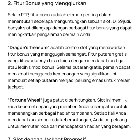
2. Fitur Bonus yang Menggiurkan
Selain RTP, fitur bonus adalah elemen penting dalam
menentukan seberapa menguntungkan sebuah slot. Di 39judi,
banyak slot dilengkapi dengan berbagai fitur bonus yang dapat
meningkatkan pengalaman bermain Anda.
“Dragon’s Treasure”
adalah contoh slot yang menawarkan
fitur bonus yang menggugah semangat. Fitur putaran gratis
yang ditawarkannya bisa dipicu dengan mendapatkan tiga
atau lebih simbol bonus. Selama putaran gratis, pemain dapat
menikmati pengganda kemenangan yang signifikan. Ini
membuat setiap putaran menjadi peluang emas untuk meraih
jackpot.
“Fortune Wheel”
juga patut diperhitungkan. Slot ini memiliki
roda keberuntungan yang memberi Anda kesempatan untuk
memenangkan berbagai hadiah tambahan. Setiap kali Anda
mendapatkan simbol roda keberuntungan, Anda berpeluang
untuk memutar roda dan mendapatkan hadiah yang beragam.
3. Slot dengan Jackpot Progresif