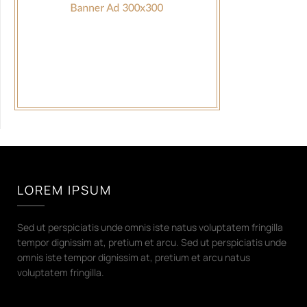
LOREM IPSUM
Sed ut perspiciatis unde omnis iste natus voluptatem fringilla
tempor dignissim at, pretium et arcu. Sed ut perspiciatis unde
omnis iste tempor dignissim at, pretium et arcu natus
voluptatem fringilla.