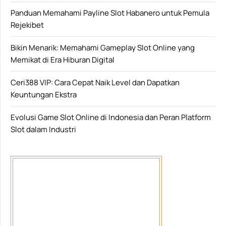
Panduan Memahami Payline Slot Habanero untuk Pemula
Rejekibet
Bikin Menarik: Memahami Gameplay Slot Online yang
Memikat di Era Hiburan Digital
Ceri388 VIP: Cara Cepat Naik Level dan Dapatkan
Keuntungan Ekstra
Evolusi Game Slot Online di Indonesia dan Peran Platform
Slot dalam Industri