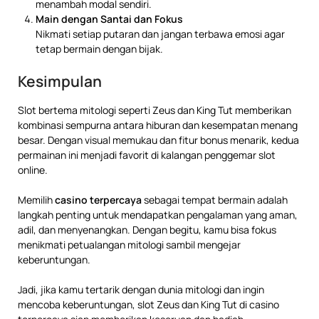
menambah modal sendiri.
Main dengan Santai dan Fokus
Nikmati setiap putaran dan jangan terbawa emosi agar
tetap bermain dengan bijak.
Kesimpulan
Slot bertema mitologi seperti Zeus dan King Tut memberikan
kombinasi sempurna antara hiburan dan kesempatan menang
besar. Dengan visual memukau dan fitur bonus menarik, kedua
permainan ini menjadi favorit di kalangan penggemar slot
online.
Memilih
casino terpercaya
sebagai tempat bermain adalah
langkah penting untuk mendapatkan pengalaman yang aman,
adil, dan menyenangkan. Dengan begitu, kamu bisa fokus
menikmati petualangan mitologi sambil mengejar
keberuntungan.
Jadi, jika kamu tertarik dengan dunia mitologi dan ingin
mencoba keberuntungan, slot Zeus dan King Tut di casino