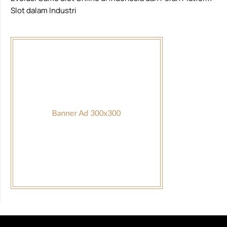
Slot dalam Industri