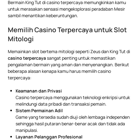
Bermain King Tut di casino terpercaya memungkinkan kamu
untuk merasakan sensasi mengeksplorasi peradaban Mesir
sambil menantikan keberuntungan.
Memilih Casino Terpercaya untuk Slot
Mitologi
Memainkan slot bertema mitologi seperti Zeus dan King Tut di
casino terpercaya
sangat penting untuk memastikan
pengalaman bermain yang aman dan menyenangkan. Berikut
beberapa alasan kenapa kamu harus memilih casino
terpercaya:
Keamanan dan Privasi
Casino terpercaya menggunakan teknologi enkripsi untuk
melindungi data pribadi dan transaksi pemain.
Sistem Permainan Adil
Game yang tersedia sudah diuji oleh lembaga independen
sehingga hasil putaran benar-benar acak dan tidak ada
manipulasi.
Layanan Pelanggan Profesional