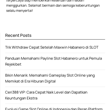
terpercaya siap memberikan keseruan dan hadiah
menggiurkan. Selamat bermain dan semoga keberuntungan
selalu menyertai!
Recent Posts
Trik Withdraw Cepat Setelah Maxwin Habanero di SLOT
Panduan Memahami Payline Slot Habanero untuk Pemula
Rejekibet
Bikin Menarik: Memahami Gameplay Slot Online yang
Memikat di Era Hiburan Digital
Ceri388 VIP: Cara Cepat Naik Level dan Dapatkan
Keuntungan Ekstra
Evolusi Game Slot Online di Indonesia dan Peran Platform