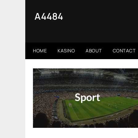
Skip
to
A4484
content
HOME
KASINO
ABOUT
CONTACT