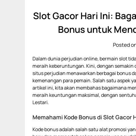
Slot Gacor Hari Ini: B
Bonus untuk Men
Posted on
Dalam dunia perjudian online, bermain slot t
meraih keberuntungan. Kini, dengan semakin 
situs perjudian menawarkan berbagai bonus 
kemenangan para pemain. Salah satu aspek ya
artikel ini, kita akan membahas bagaimana m
meraih keuntungan maksimal, dengan sentuhan
Lestari.
Memahami Kode Bonus di Slot Gacor Ha
Kode bonus adalah salah satu alat promosi yan