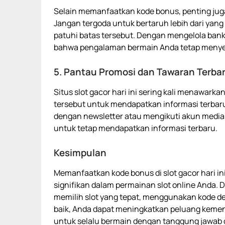
Selain memanfaatkan kode bonus, penting juga
Jangan tergoda untuk bertaruh lebih dari ya
patuhi batas tersebut. Dengan mengelola bank
bahwa pengalaman bermain Anda tetap meny
5. Pantau Promosi dan Tawaran Terba
Situs slot gacor hari ini sering kali menawark
tersebut untuk mendapatkan informasi terbar
dengan newsletter atau mengikuti akun media s
untuk tetap mendapatkan informasi terbaru.
Kesimpulan
Memanfaatkan kode bonus di slot gacor hari 
signifikan dalam permainan slot online Anda.
memilih slot yang tepat, menggunakan kode de
baik, Anda dapat meningkatkan peluang keme
untuk selalu bermain dengan tanggung jawab