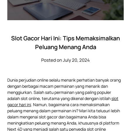
Slot Gacor Hari Ini: Tips Memaksimalkan
Peluang Menang Anda
Posted on July 20, 2024
Dunia perjudian online selalu menarik perhatian banyak orang
dengan berbagai macam permainan yang menarik dan
menggiurkan. Salah satu permainan yang paling populer
adalah slot online, terutama yang dikenal dengan istilah
slot
gacor hari ini
. Namun, bagaimana cara memaksimalkan
peluang menang dalam permainan ini? Mari kita telusuri lebih
dalam mengenai slot gacor dan bagaimana Anda bisa
meningkatkan peluang menang Anda, khususnya di platform
Next 4D yang menjadi salah satu penyedia slot online