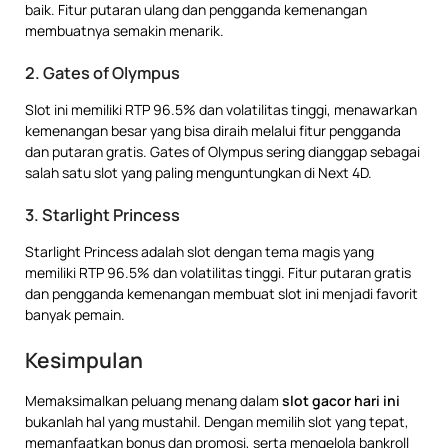
baik. Fitur putaran ulang dan pengganda kemenangan
membuatnya semakin menarik.
2.
Gates of Olympus
Slot ini memiliki RTP 96.5% dan volatilitas tinggi, menawarkan
kemenangan besar yang bisa diraih melalui fitur pengganda
dan putaran gratis. Gates of Olympus sering dianggap sebagai
salah satu slot yang paling menguntungkan di Next 4D.
3.
Starlight Princess
Starlight Princess adalah slot dengan tema magis yang
memiliki RTP 96.5% dan volatilitas tinggi. Fitur putaran gratis
dan pengganda kemenangan membuat slot ini menjadi favorit
banyak pemain.
Kesimpulan
Memaksimalkan peluang menang dalam
slot gacor hari ini
bukanlah hal yang mustahil. Dengan memilih slot yang tepat,
memanfaatkan bonus dan promosi, serta mengelola bankroll