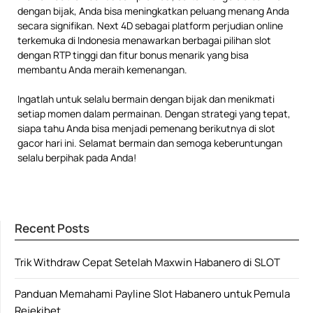
dengan bijak, Anda bisa meningkatkan peluang menang Anda
secara signifikan. Next 4D sebagai platform perjudian online
terkemuka di Indonesia menawarkan berbagai pilihan slot
dengan RTP tinggi dan fitur bonus menarik yang bisa
membantu Anda meraih kemenangan.
Ingatlah untuk selalu bermain dengan bijak dan menikmati
setiap momen dalam permainan. Dengan strategi yang tepat,
siapa tahu Anda bisa menjadi pemenang berikutnya di slot
gacor hari ini. Selamat bermain dan semoga keberuntungan
selalu berpihak pada Anda!
Recent Posts
Trik Withdraw Cepat Setelah Maxwin Habanero di SLOT
Panduan Memahami Payline Slot Habanero untuk Pemula
Rejekibet