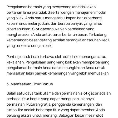
Pengalaman bermain yang menyenangkan tidak akan
bertahan lama jika tidak disertai dengan manajemen modal
yang bijak. Anda harus mengetahui kapan harus berhenti,
kapan harus melanjutkan, dan berapa banyak yang harus
dipertaruhkan.
Slot gacor
bukanlah permainan yang
mengharuskan Anda untuk terus bertaruh besar. Terkadang,
kemenangan besar datang setelah serangkaian taruhan kecil
yang terkelola dengan baik.
Penting untuk tidak terbawa oleh euforia kemenangan atau
kekalahan. Pengelolaan uang yang baik akan memperpanjang
pengalaman bermain Anda dan memungkinkan Anda untuk
merasakan lebih banyak kemenangan yang lebih memuaskan.
3. Manfaatkan Fitur Bonus
Salah satu daya tarik utama dari permainan
slot gacor
adalah
berbagai fitur bonus yang dapat mengubah jalannya
permainan. Putaran gratis, pengganda kemenangan, dan
simbol liar adalah beberapa fitur yang dapat memberi Anda
peluang ekstra untuk menang. Sebagian besar mesin
slot