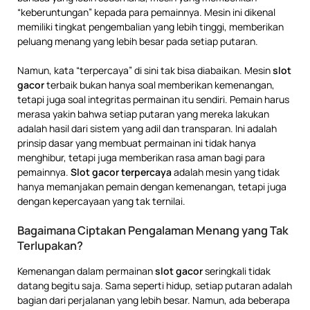
“keberuntungan” kepada para pemainnya. Mesin ini dikenal
memiliki tingkat pengembalian yang lebih tinggi, memberikan
peluang menang yang lebih besar pada setiap putaran.
Namun, kata “terpercaya” di sini tak bisa diabaikan. Mesin
slot
gacor
terbaik bukan hanya soal memberikan kemenangan,
tetapi juga soal integritas permainan itu sendiri. Pemain harus
merasa yakin bahwa setiap putaran yang mereka lakukan
adalah hasil dari sistem yang adil dan transparan. Ini adalah
prinsip dasar yang membuat permainan ini tidak hanya
menghibur, tetapi juga memberikan rasa aman bagi para
pemainnya.
Slot gacor terpercaya
adalah mesin yang tidak
hanya memanjakan pemain dengan kemenangan, tetapi juga
dengan kepercayaan yang tak ternilai.
Bagaimana Ciptakan Pengalaman Menang yang Tak
Terlupakan?
Kemenangan dalam permainan
slot gacor
seringkali tidak
datang begitu saja. Sama seperti hidup, setiap putaran adalah
bagian dari perjalanan yang lebih besar. Namun, ada beberapa