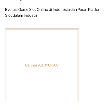
Evolusi Game Slot Online di Indonesia dan Peran Platform
Slot dalam Industri