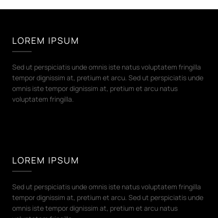
LOREM IPSUM
Sed ut perspiciatis unde omnis iste natus voluptatem fringilla
tempor dignissim at, pretium et arcu. Sed ut perspiciatis unde
omnis iste tempor dignissim at, pretium et arcu natus
voluptatem fringilla.
LOREM IPSUM
Sed ut perspiciatis unde omnis iste natus voluptatem fringilla
tempor dignissim at, pretium et arcu. Sed ut perspiciatis unde
omnis iste tempor dignissim at, pretium et arcu natus