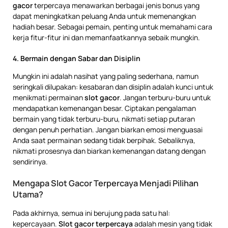
gacor
terpercaya menawarkan berbagai jenis bonus yang
dapat meningkatkan peluang Anda untuk memenangkan
hadiah besar. Sebagai pemain, penting untuk memahami cara
kerja fitur-fitur ini dan memanfaatkannya sebaik mungkin.
4. Bermain dengan Sabar dan Disiplin
Mungkin ini adalah nasihat yang paling sederhana, namun
seringkali dilupakan: kesabaran dan disiplin adalah kunci untuk
menikmati permainan
slot gacor
. Jangan terburu-buru untuk
mendapatkan kemenangan besar. Ciptakan pengalaman
bermain yang tidak terburu-buru, nikmati setiap putaran
dengan penuh perhatian. Jangan biarkan emosi menguasai
Anda saat permainan sedang tidak berpihak. Sebaliknya,
nikmati prosesnya dan biarkan kemenangan datang dengan
sendirinya.
Mengapa Slot Gacor Terpercaya Menjadi Pilihan
Utama?
Pada akhirnya, semua ini berujung pada satu hal:
kepercayaan.
Slot gacor terpercaya
adalah mesin yang tidak