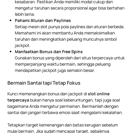
kesabaran. Pastikan Anda memiliki modal cukup dan
mengatur taruhan secara proporsional agar bisa bertahan
lebih lama.
Pahami Aturan dan Paylines
Setiap mesin slot punya pola paylines dan aturan berbeda.
Memahami ini akan membantu Anda memaksimalkan
taruhan dan meningkatkan peluang munculnya simbol
jackpot.
Manfaatkan Bonus dan Free Spins
Gunakan bonus yang diperoleh dari situs terpercaya untuk
memperpanjang waktu bermain, sehingga peluang
mendapatkan jackpot juga semakin besar.
Bermain Santai tapi Tetap Fokus
Kunci memenangkan bonus dan jackpot di
slot online
terpercaya
bukan hanya soal keberuntungan, tapi juga soal
bagaimana Anda mengatur permainan. Bermainlah dengan
santai dan jangan terbawa emosi saat mengalami kekalahan.
Tetapkan target kemenangan dan batas kerugian sebelum
mulai bermain. Jika sudah mencapai target, sebaiknya