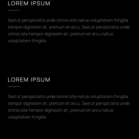
LOREM IPSUM
Sed ut perspiciatis unde omnis iste natus voluptatem fringilla
tempor dignissim at, pretium et arcu. Sed ut perspiciatis unde
omnis iste tempor dignissim at, pretium et arcu natus
voluptatem fringilla.
LOREM IPSUM
Sed ut perspiciatis unde omnis iste natus voluptatem fringilla
tempor dignissim at, pretium et arcu. Sed ut perspiciatis unde
omnis iste tempor dignissim at, pretium et arcu natus
voluptatem fringilla.