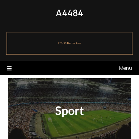
Skip
A4484
to
content
Menu