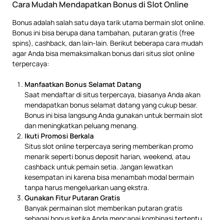
Cara Mudah Mendapatkan Bonus di Slot Online
Bonus adalah salah satu daya tarik utama bermain slot online.
Bonus ini bisa berupa dana tambahan, putaran gratis (free
spins), cashback, dan lain-lain. Berikut beberapa cara mudah
agar Anda bisa memaksimalkan bonus dari situs slot online
terpercaya:
Manfaatkan Bonus Selamat Datang
Saat mendaftar di situs terpercaya, biasanya Anda akan
mendapatkan bonus selamat datang yang cukup besar.
Bonus ini bisa langsung Anda gunakan untuk bermain slot
dan meningkatkan peluang menang.
Ikuti Promosi Berkala
Situs slot online terpercaya sering memberikan promo
menarik seperti bonus deposit harian, weekend, atau
cashback untuk pemain setia. Jangan lewatkan
kesempatan ini karena bisa menambah modal bermain
tanpa harus mengeluarkan uang ekstra.
Gunakan Fitur Putaran Gratis
Banyak permainan slot memberikan putaran gratis
sebagai bonus ketika Anda mencapai kombinasi tertentu.