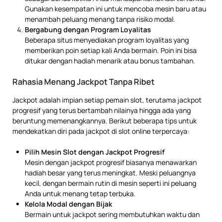
Gunakan kesempatan ini untuk mencoba mesin baru atau
menambah peluang menang tanpa risiko modal.
Bergabung dengan Program Loyalitas
Beberapa situs menyediakan program loyalitas yang
memberikan poin setiap kali Anda bermain. Poin ini bisa
ditukar dengan hadiah menarik atau bonus tambahan.
Rahasia Menang Jackpot Tanpa Ribet
Jackpot adalah impian setiap pemain slot, terutama jackpot
progresif yang terus bertambah nilainya hingga ada yang
beruntung memenangkannya. Berikut beberapa tips untuk
mendekatkan diri pada jackpot di slot online terpercaya:
Pilih Mesin Slot dengan Jackpot Progresif
Mesin dengan jackpot progresif biasanya menawarkan
hadiah besar yang terus meningkat. Meski peluangnya
kecil, dengan bermain rutin di mesin seperti ini peluang
Anda untuk menang tetap terbuka.
Kelola Modal dengan Bijak
Bermain untuk jackpot sering membutuhkan waktu dan