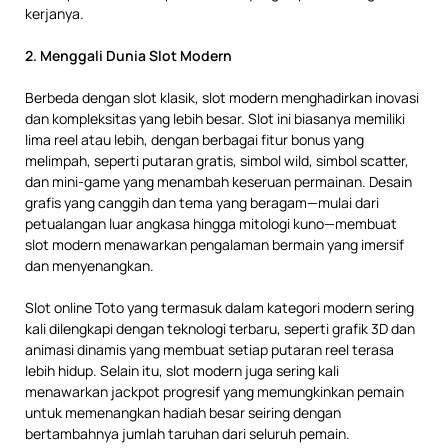
kerjanya.
2. Menggali Dunia Slot Modern
Berbeda dengan slot klasik, slot modern menghadirkan inovasi
dan kompleksitas yang lebih besar. Slot ini biasanya memiliki
lima reel atau lebih, dengan berbagai fitur bonus yang
melimpah, seperti putaran gratis, simbol wild, simbol scatter,
dan mini-game yang menambah keseruan permainan. Desain
grafis yang canggih dan tema yang beragam—mulai dari
petualangan luar angkasa hingga mitologi kuno—membuat
slot modern menawarkan pengalaman bermain yang imersif
dan menyenangkan.
Slot online Toto yang termasuk dalam kategori modern sering
kali dilengkapi dengan teknologi terbaru, seperti grafik 3D dan
animasi dinamis yang membuat setiap putaran reel terasa
lebih hidup. Selain itu, slot modern juga sering kali
menawarkan jackpot progresif yang memungkinkan pemain
untuk memenangkan hadiah besar seiring dengan
bertambahnya jumlah taruhan dari seluruh pemain.