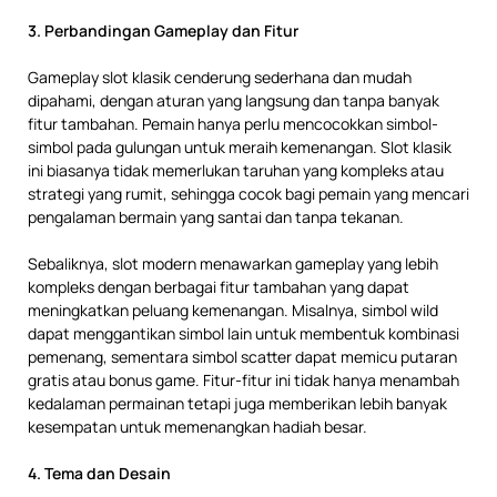
3. Perbandingan Gameplay dan Fitur
Gameplay slot klasik cenderung sederhana dan mudah
dipahami, dengan aturan yang langsung dan tanpa banyak
fitur tambahan. Pemain hanya perlu mencocokkan simbol-
simbol pada gulungan untuk meraih kemenangan. Slot klasik
ini biasanya tidak memerlukan taruhan yang kompleks atau
strategi yang rumit, sehingga cocok bagi pemain yang mencari
pengalaman bermain yang santai dan tanpa tekanan.
Sebaliknya, slot modern menawarkan gameplay yang lebih
kompleks dengan berbagai fitur tambahan yang dapat
meningkatkan peluang kemenangan. Misalnya, simbol wild
dapat menggantikan simbol lain untuk membentuk kombinasi
pemenang, sementara simbol scatter dapat memicu putaran
gratis atau bonus game. Fitur-fitur ini tidak hanya menambah
kedalaman permainan tetapi juga memberikan lebih banyak
kesempatan untuk memenangkan hadiah besar.
4. Tema dan Desain