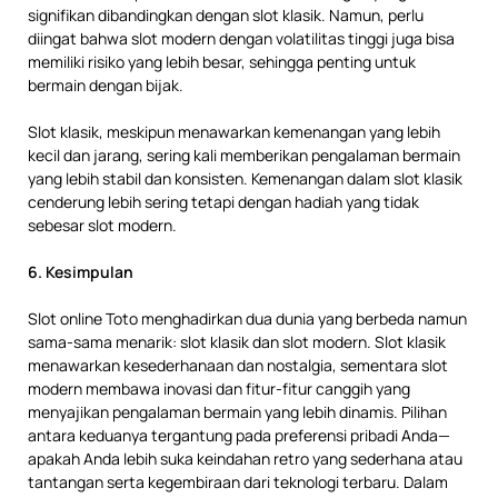
signifikan dibandingkan dengan slot klasik. Namun, perlu
diingat bahwa slot modern dengan volatilitas tinggi juga bisa
memiliki risiko yang lebih besar, sehingga penting untuk
bermain dengan bijak.
Slot klasik, meskipun menawarkan kemenangan yang lebih
kecil dan jarang, sering kali memberikan pengalaman bermain
yang lebih stabil dan konsisten. Kemenangan dalam slot klasik
cenderung lebih sering tetapi dengan hadiah yang tidak
sebesar slot modern.
6. Kesimpulan
Slot online Toto menghadirkan dua dunia yang berbeda namun
sama-sama menarik: slot klasik dan slot modern. Slot klasik
menawarkan kesederhanaan dan nostalgia, sementara slot
modern membawa inovasi dan fitur-fitur canggih yang
menyajikan pengalaman bermain yang lebih dinamis. Pilihan
antara keduanya tergantung pada preferensi pribadi Anda—
apakah Anda lebih suka keindahan retro yang sederhana atau
tantangan serta kegembiraan dari teknologi terbaru. Dalam