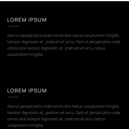
LOREM IPSUM
Sed ut perspiciatis unde omnis iste natus voluptatem fringilla
tempor dignissim at, pretium et arcu. Sed ut perspiciatis unde
omnis iste tempor dignissim at, pretium et arcu natus
voluptatem fringilla.
LOREM IPSUM
Sed ut perspiciatis unde omnis iste natus voluptatem fringilla
tempor dignissim at, pretium et arcu. Sed ut perspiciatis unde
omnis iste tempor dignissim at, pretium et arcu natus
voluptatem fringilla.