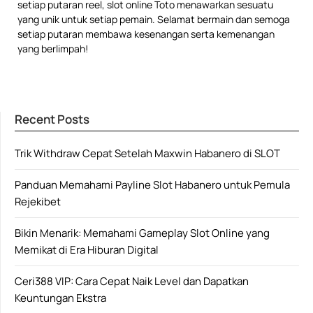
setiap putaran reel, slot online Toto menawarkan sesuatu
yang unik untuk setiap pemain. Selamat bermain dan semoga
setiap putaran membawa kesenangan serta kemenangan
yang berlimpah!
Recent Posts
Trik Withdraw Cepat Setelah Maxwin Habanero di SLOT
Panduan Memahami Payline Slot Habanero untuk Pemula
Rejekibet
Bikin Menarik: Memahami Gameplay Slot Online yang
Memikat di Era Hiburan Digital
Ceri388 VIP: Cara Cepat Naik Level dan Dapatkan
Keuntungan Ekstra