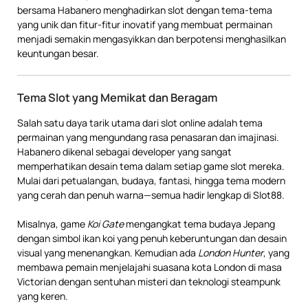
bersama Habanero menghadirkan slot dengan tema-tema
yang unik dan fitur-fitur inovatif yang membuat permainan
menjadi semakin mengasyikkan dan berpotensi menghasilkan
keuntungan besar.
Tema Slot yang Memikat dan Beragam
Salah satu daya tarik utama dari slot online adalah tema
permainan yang mengundang rasa penasaran dan imajinasi.
Habanero dikenal sebagai developer yang sangat
memperhatikan desain tema dalam setiap game slot mereka.
Mulai dari petualangan, budaya, fantasi, hingga tema modern
yang cerah dan penuh warna—semua hadir lengkap di Slot88.
Misalnya, game
Koi Gate
mengangkat tema budaya Jepang
dengan simbol ikan koi yang penuh keberuntungan dan desain
visual yang menenangkan. Kemudian ada
London Hunter
, yang
membawa pemain menjelajahi suasana kota London di masa
Victorian dengan sentuhan misteri dan teknologi steampunk
yang keren.