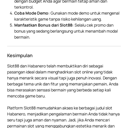
dengan budget Anda agar bermain tetap aman dan
terkontrol.
Coba Mode Demo:
Gunakan mode demo untuk mengenal
karakteristik game tanpa risiko kehilangan uang.
Manfaatkan Bonus dari Slot88:
Selalu cek promo dan
bonus yang sedang berlangsung untuk menambah modal
bermain.
Kesimpulan
Slot88 dan Habanero telah membuktikan diri sebagai
pasangan ideal dalam menghadirkan slot online yang tidak
hanya menarik secara visual tapi juga penuh inovasi. Dengan
berbagai tema unik dan fitur yang memanjakan pemain, Anda
bisa merasakan sensasi bermain yang berbeda setiap kali
mencoba game baru.
Platform Slot88 memudahkan akses ke berbagai judul slot
Habanero, menjadikan pengalaman bermain Anda tidak hanya
seru tapi juga aman dan nyaman. Jadi, jika Anda mencari
permainan slot yang menggabungkan estetika menarik dan