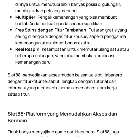
dirinya untuk menutupi lebih banyak posisi di gulungan,
meningkatkan peluang menang.
Multiplier:
Pengali kemenangan yang bisa membuat
hadiah Anda berlipat ganda secara signifikan.
Free Spins dengan Fitur Tambahan:
Putaran gratis yang
sering dilengkapi dengan fitur khusus, seperti pengganda
kemenangan atau simbol bonus ekstra.
Reel Respin:
Kesempatan untuk memutar ulang satu atau
beberapa gulungan, yang bisa membuka kombinasi
kemenangan baru.
Slot88 menyediakan akses mudah ke semua slot Habanero
dengan fitur-fitur tersebut, lengkap dengan tutorial dan
informasi yang membantu pemain memahami cara kerja
setiap fitur.
Slot88: Platform yang Memudahkan Akses dan
Bermain
Tidak hanya menyajikan game dari Habanero, Slot88 juga