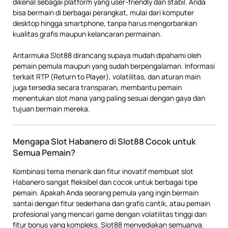
dikenal sebagai platform yang user-friendly dan stabil. Anda
bisa bermain di berbagai perangkat, mulai dari komputer
desktop hingga smartphone, tanpa harus mengorbankan
kualitas grafis maupun kelancaran permainan.
Antarmuka Slot88 dirancang supaya mudah dipahami oleh
pemain pemula maupun yang sudah berpengalaman. Informasi
terkait RTP (Return to Player), volatilitas, dan aturan main
juga tersedia secara transparan, membantu pemain
menentukan slot mana yang paling sesuai dengan gaya dan
tujuan bermain mereka.
Mengapa Slot Habanero di Slot88 Cocok untuk
Semua Pemain?
Kombinasi tema menarik dan fitur inovatif membuat slot
Habanero sangat fleksibel dan cocok untuk berbagai tipe
pemain. Apakah Anda seorang pemula yang ingin bermain
santai dengan fitur sederhana dan grafis cantik, atau pemain
profesional yang mencari game dengan volatilitas tinggi dan
fitur bonus yang kompleks, Slot88 menyediakan semuanya.