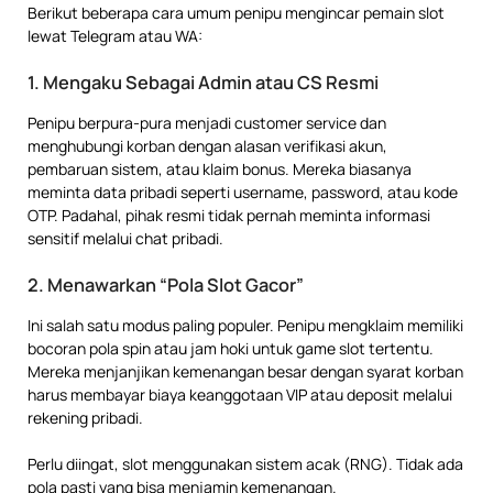
Berikut beberapa cara umum penipu mengincar pemain slot
lewat Telegram atau WA:
1. Mengaku Sebagai Admin atau CS Resmi
Penipu berpura-pura menjadi customer service dan
menghubungi korban dengan alasan verifikasi akun,
pembaruan sistem, atau klaim bonus. Mereka biasanya
meminta data pribadi seperti username, password, atau kode
OTP. Padahal, pihak resmi tidak pernah meminta informasi
sensitif melalui chat pribadi.
2. Menawarkan “Pola Slot Gacor”
Ini salah satu modus paling populer. Penipu mengklaim memiliki
bocoran pola spin atau jam hoki untuk game slot tertentu.
Mereka menjanjikan kemenangan besar dengan syarat korban
harus membayar biaya keanggotaan VIP atau deposit melalui
rekening pribadi.
Perlu diingat, slot menggunakan sistem acak (RNG). Tidak ada
pola pasti yang bisa menjamin kemenangan.