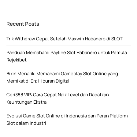
Recent Posts
Trik Withdraw Cepat Setelah Maxwin Habanero di SLOT
Panduan Memahami Payline Slot Habanero untuk Pemula
Rejekibet
Bikin Menarik: Memahami Gameplay Slot Online yang
Memikat di Era Hiburan Digital
Ceri388 VIP: Cara Cepat Naik Level dan Dapatkan
Keuntungan Ekstra
Evolusi Game Slot Online di Indonesia dan Peran Platform
Slot dalam Industri