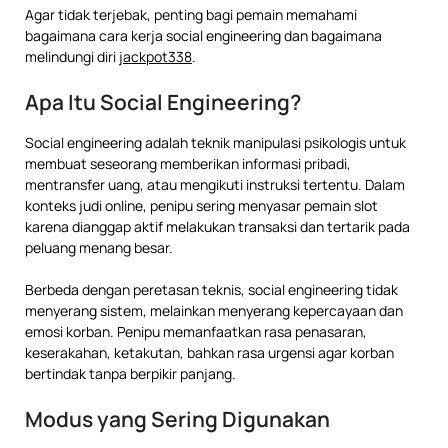
Agar tidak terjebak, penting bagi pemain memahami
bagaimana cara kerja social engineering dan bagaimana
melindungi diri
jackpot338
.
Apa Itu Social Engineering?
Social engineering adalah teknik manipulasi psikologis untuk
membuat seseorang memberikan informasi pribadi,
mentransfer uang, atau mengikuti instruksi tertentu. Dalam
konteks judi online, penipu sering menyasar pemain slot
karena dianggap aktif melakukan transaksi dan tertarik pada
peluang menang besar.
Berbeda dengan peretasan teknis, social engineering tidak
menyerang sistem, melainkan menyerang kepercayaan dan
emosi korban. Penipu memanfaatkan rasa penasaran,
keserakahan, ketakutan, bahkan rasa urgensi agar korban
bertindak tanpa berpikir panjang.
Modus yang Sering Digunakan