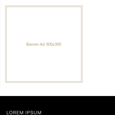
LOREM IPSUM