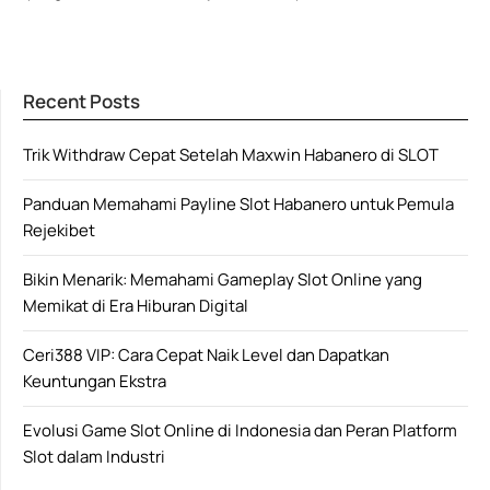
Recent Posts
Trik Withdraw Cepat Setelah Maxwin Habanero di SLOT
Panduan Memahami Payline Slot Habanero untuk Pemula
Rejekibet
Bikin Menarik: Memahami Gameplay Slot Online yang
Memikat di Era Hiburan Digital
Ceri388 VIP: Cara Cepat Naik Level dan Dapatkan
Keuntungan Ekstra
Evolusi Game Slot Online di Indonesia dan Peran Platform
Slot dalam Industri