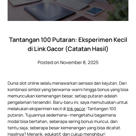
Tantangan 100 Putaran: Eksperimen Kecil
di Link Gacor (Catatan Hasil)
Posted on November 8, 2025
Dunia slot online selalu menawarkan sensasi dan kejutan. Dari
kombinasi simbol yang berwarna-warni hingga bonus yang bisa
memunculkan kemenangan besar, setiap putaran adalah
pengalaman tersendiri. Baru-baru ini, saya memutuskan untuk
melakukan eksperimen kecil di
link gacor
: Tantangan 100
putaran. Tujuannya sederhana—mengetahui bagaimana
modal bisa bertahan, seberapa sering bonus muncul, dan
tentu saja, seberapa besar kemenangan yang bisa dicatat.
Hasilnya? Menarik, edukatif, dan cukup menghibur!