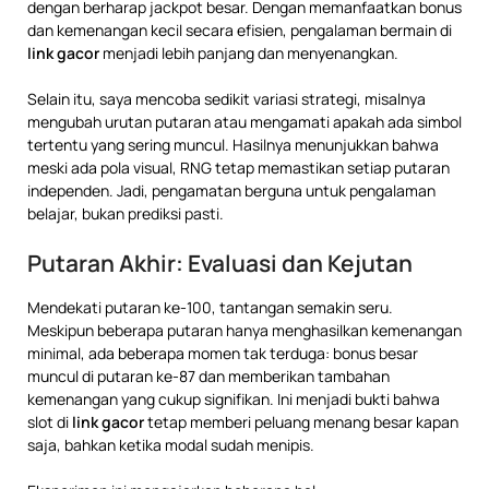
dengan berharap jackpot besar. Dengan memanfaatkan bonus
dan kemenangan kecil secara efisien, pengalaman bermain di
link gacor
menjadi lebih panjang dan menyenangkan.
Selain itu, saya mencoba sedikit variasi strategi, misalnya
mengubah urutan putaran atau mengamati apakah ada simbol
tertentu yang sering muncul. Hasilnya menunjukkan bahwa
meski ada pola visual, RNG tetap memastikan setiap putaran
independen. Jadi, pengamatan berguna untuk pengalaman
belajar, bukan prediksi pasti.
Putaran Akhir: Evaluasi dan Kejutan
Mendekati putaran ke-100, tantangan semakin seru.
Meskipun beberapa putaran hanya menghasilkan kemenangan
minimal, ada beberapa momen tak terduga: bonus besar
muncul di putaran ke-87 dan memberikan tambahan
kemenangan yang cukup signifikan. Ini menjadi bukti bahwa
slot di
link gacor
tetap memberi peluang menang besar kapan
saja, bahkan ketika modal sudah menipis.