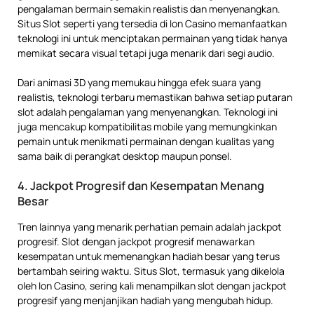
pengalaman bermain semakin realistis dan menyenangkan.
Situs Slot seperti yang tersedia di Ion Casino memanfaatkan
teknologi ini untuk menciptakan permainan yang tidak hanya
memikat secara visual tetapi juga menarik dari segi audio.
Dari animasi 3D yang memukau hingga efek suara yang
realistis, teknologi terbaru memastikan bahwa setiap putaran
slot adalah pengalaman yang menyenangkan. Teknologi ini
juga mencakup kompatibilitas mobile yang memungkinkan
pemain untuk menikmati permainan dengan kualitas yang
sama baik di perangkat desktop maupun ponsel.
4.
Jackpot Progresif dan Kesempatan Menang
Besar
Tren lainnya yang menarik perhatian pemain adalah jackpot
progresif. Slot dengan jackpot progresif menawarkan
kesempatan untuk memenangkan hadiah besar yang terus
bertambah seiring waktu. Situs Slot, termasuk yang dikelola
oleh Ion Casino, sering kali menampilkan slot dengan jackpot
progresif yang menjanjikan hadiah yang mengubah hidup.