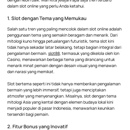
dalam slot online yang perlu Anda ketahui.
1.
Slot dengan Tema yang Memukau
Salah satu tren yang paling mencolok dalam slot online adalah
penggunaan tema yang semakin beragam dan menarik. Dari
mitologi kuno hingga petualangan futuristik, tema slot kini
tidak hanya sekadar latar belakang, tetapi bagian integral dari
pengalaman bermain.
slot88
, termasuk yang dikelola oleh Ion
Casino, menawarkan berbagai tema yang dirancang untuk
menarik minat pemain dengan desain visual yang menawan
dan narasi yang memikat.
Slot bertema seperti ini tidak hanya memberikan pengalaman
bermain yang lebih immersif, tetapi juga menciptakan
atmosfer yang menyenangkan. Misalnya, slot dengan tema
mitologi Asia yang kental dengan elemen budaya lokal kini
menjadi populer di pasar Indonesia, menawarkan keunikan
tersendiri bagi pemain.
2.
Fitur Bonus yang Inovatif