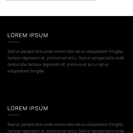
LOREM IPSUM
Sed ut perspiciatis unde omnis iste natus voluptatem fringilla
tempor dignissim at, pretium et arcu. Sed ut perspiciatis unde
omnis iste tempor dignissim at, pretium et arcu natus
voluptatem fringilla.
LOREM IPSUM
Sed ut perspiciatis unde omnis iste natus voluptatem fringilla
tempor dignissim at, pretium et arcu. Sed ut perspiciatis unde