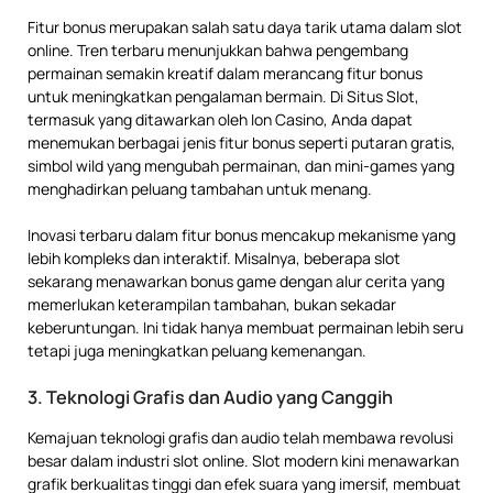
Fitur bonus merupakan salah satu daya tarik utama dalam slot
online. Tren terbaru menunjukkan bahwa pengembang
permainan semakin kreatif dalam merancang fitur bonus
untuk meningkatkan pengalaman bermain. Di Situs Slot,
termasuk yang ditawarkan oleh Ion Casino, Anda dapat
menemukan berbagai jenis fitur bonus seperti putaran gratis,
simbol wild yang mengubah permainan, dan mini-games yang
menghadirkan peluang tambahan untuk menang.
Inovasi terbaru dalam fitur bonus mencakup mekanisme yang
lebih kompleks dan interaktif. Misalnya, beberapa slot
sekarang menawarkan bonus game dengan alur cerita yang
memerlukan keterampilan tambahan, bukan sekadar
keberuntungan. Ini tidak hanya membuat permainan lebih seru
tetapi juga meningkatkan peluang kemenangan.
3.
Teknologi Grafis dan Audio yang Canggih
Kemajuan teknologi grafis dan audio telah membawa revolusi
besar dalam industri slot online. Slot modern kini menawarkan
grafik berkualitas tinggi dan efek suara yang imersif, membuat