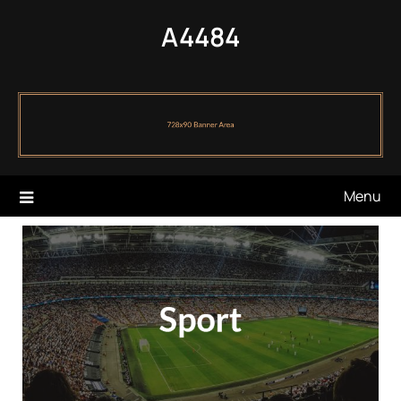
Skip
A4484
to
content
Menu