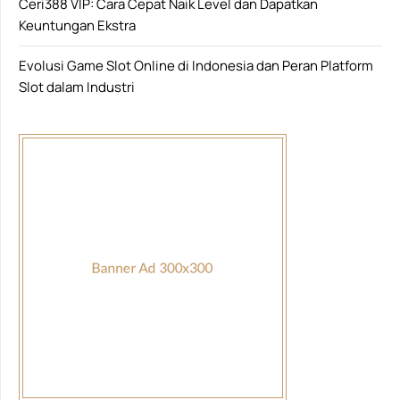
Ceri388 VIP: Cara Cepat Naik Level dan Dapatkan
Keuntungan Ekstra
Evolusi Game Slot Online di Indonesia dan Peran Platform
Slot dalam Industri