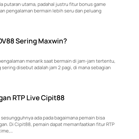
a putaran utama, padahal justru fitur bonus game
kan pengalaman bermain lebih seru dan peluang
POV88 Sering Maxwin?
pengalaman menarik saat bermain di jam-jam tertentu,
 sering disebut adalah jam 2 pagi, di mana sebagian
an RTP Live Cipit88
an sesungguhnya ada pada bagaimana pemain bisa
. Di Cipit88, pemain dapat memanfaatkan fitur RTP
time,…