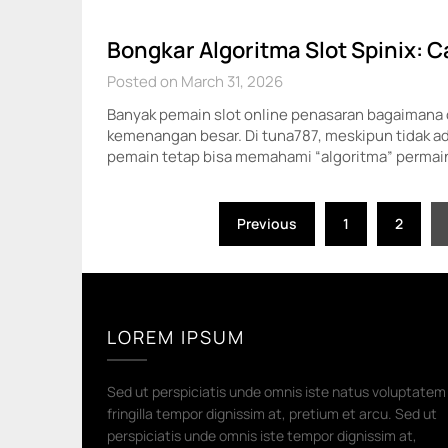
Bongkar Algoritma Slot Spinix:
Posted on March 31, 2026
Banyak pemain slot online penasaran bagaimana 
kemenangan besar. Di tuna787, meskipun tidak a
pemain tetap bisa memahami “algoritma” perma
Posts
Previous
1
2
pagination
LOREM IPSUM
Sed ut perspiciatis unde omnis iste natus voluptatem
fringilla tempor dignissim at, pretium et arcu. Sed ut
perspiciatis unde omnis iste tempor dignissim at,