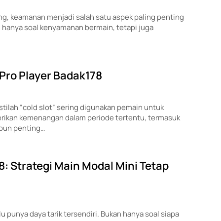
ng, keamanan menjadi salah satu aspek paling penting
n hanya soal kenyamanan bermain, tetapi juga
a Pro Player Badak178
istilah “cold slot” sering digunakan pemain untuk
ikan kemenangan dalam periode tertentu, termasuk
ipun penting…
: Strategi Main Modal Mini Tetap
 punya daya tarik tersendiri. Bukan hanya soal siapa