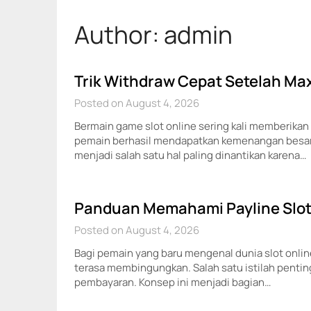
Author:
admin
Trik Withdraw Cepat Setelah Ma
Posted on August 4, 2026
Bermain game slot online sering kali memberikan
pemain berhasil mendapatkan kemenangan besar
menjadi salah satu hal paling dinantikan karena…
Panduan Memahami Payline Slot
Posted on August 4, 2026
Bagi pemain yang baru mengenal dunia slot online
terasa membingungkan. Salah satu istilah penting
pembayaran. Konsep ini menjadi bagian…