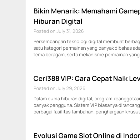
Bikin Menarik: Memahami Gamepl
Hiburan Digital
Posted on July 31, 2026
Perkembangan teknologi digital membuat berbag
satu kategori permainan yang banyak dibahas adal
tema beragam, serta mekanisme permainan yang
Ceri388 VIP: Cara Cepat Naik L
Posted on July 29, 2026
Dalam dunia hiburan digital, program keanggotaan
banyak pengguna. Sistem VIP biasanya dirancan
berbagai fasilitas tambahan, penghargaan khusus
Evolusi Game Slot Online di Indo