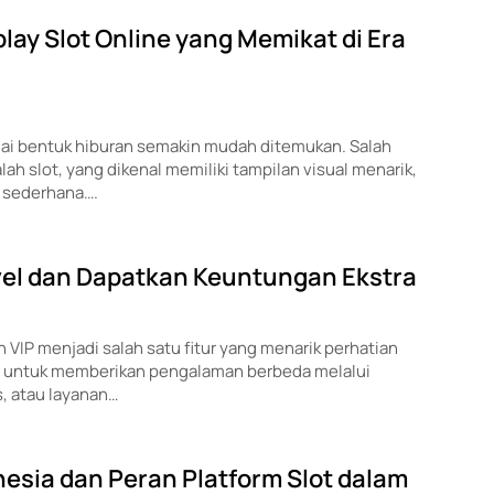
ay Slot Online yang Memikat di Era
ai bentuk hiburan semakin mudah ditemukan. Salah
ah slot, yang dikenal memiliki tampilan visual menarik,
 sederhana….
evel dan Dapatkan Keuntungan Ekstra
 VIP menjadi salah satu fitur yang menarik perhatian
g untuk memberikan pengalaman berbeda melalui
, atau layanan…
nesia dan Peran Platform Slot dalam