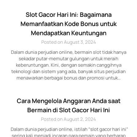
Slot Gacor Hari Ini: Bagaimana
Memanfaatkan Kode Bonus untuk
Mendapatkan Keuntungan
Posted on August 3, 2024
Dalam dunia perjudian online, bermain slot tidak hanya
sekadar putar-memutar gulungan untuk meraih
keberuntungan. Kini, dengan semakin canggihnya
teknologi dan sistem yang ada, banyak situs perjudian
menawarkan berbagai bonus dan promosi untuk…
Cara Mengelola Anggaran Anda saat
Bermain di Slot Gacor Hari Ini
Posted on August 2, 2024
Dalam dunia perjudian online, istilah “slot gacor hari ini”
sering kali menjadi incaran para pemain yang berharap