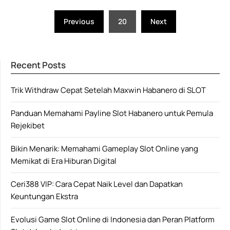
Posts
Previous
20
Next
pagination
Recent Posts
Trik Withdraw Cepat Setelah Maxwin Habanero di SLOT
Panduan Memahami Payline Slot Habanero untuk Pemula
Rejekibet
Bikin Menarik: Memahami Gameplay Slot Online yang
Memikat di Era Hiburan Digital
Ceri388 VIP: Cara Cepat Naik Level dan Dapatkan
Keuntungan Ekstra
Evolusi Game Slot Online di Indonesia dan Peran Platform