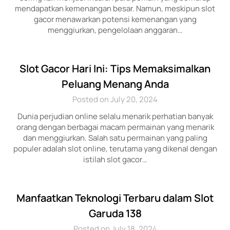
mendapatkan kemenangan besar. Namun, meskipun slot
gacor menawarkan potensi kemenangan yang
menggiurkan, pengelolaan anggaran…
Slot Gacor Hari Ini: Tips Memaksimalkan
Peluang Menang Anda
Posted on July 20, 2024
Dunia perjudian online selalu menarik perhatian banyak
orang dengan berbagai macam permainan yang menarik
dan menggiurkan. Salah satu permainan yang paling
populer adalah slot online, terutama yang dikenal dengan
istilah slot gacor…
Manfaatkan Teknologi Terbaru dalam Slot
Garuda 138
Posted on July 18, 2024