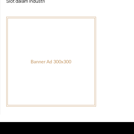
Slot dalam Industri