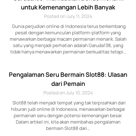
untuk Kemenangan Lebih Banyak
Posted on July 11, 2024
Dunia perjudian online di Indonesia terus berkembang
pesat dengan kemunculan platform-platform yang
menawarkan berbagai macam permainan menarik. Salah
satu yang menjadi perhatian adalah Garuda138, yang
tidak hanya menawarkan permainan berkualitas tetapi…
Pengalaman Seru Bermain Slot88: Ulasan
dari Pemain
Posted on July 10, 2024
Slot88 telah menjadi tempat yang tak terpisahkan dari
hiburan judi online di Indonesia, menawarkan berbagai
permainan seru dengan potensi kemenangan besar.
Dalam artikel ini, kita akan membahas pengalaman
bermain Slot88 dari…